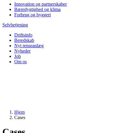
Innovation og partnerskaber
Bæredygtighed og klima
Forbrug og byggeri
Selvbetjening
Driftsinfo
Beredskab
Nyt renseanlæg
Nyheder
Job
Om os
Hjem
Cases
Cases