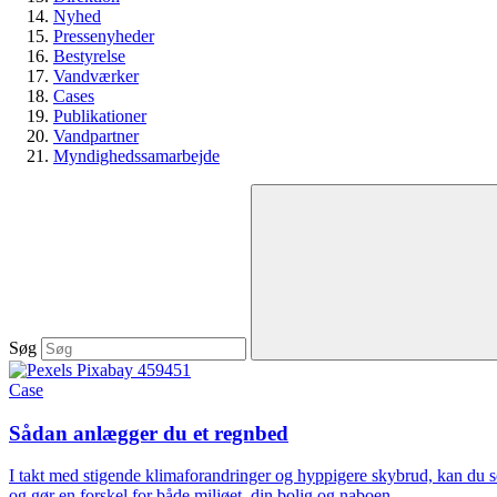
Nyhed
Pressenyheder
Bestyrelse
Vandværker
Cases
Publikationer
Vandpartner
Myndighedssamarbejde
Søg
Case
Sådan anlægger du et regnbed
I takt med stigende klimaforandringer og hyppigere skybrud, kan du
og gør en forskel for både miljøet, din bolig og naboen.