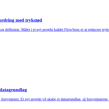
fordring med trykstød
 driftsstop. Målet i et nyt projekt kaldet FlowSens er at reducere tryks
 datagrundlag
forsyninger. Et nyt projekt vil skabe et datagrundlag, så forsyningern