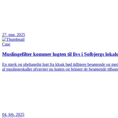
27. mar. 2025
Case
Muslingefilter kommer lugten til livs i Solbjergs loka
En stærk og ubehagelig lugt fra kloak bød tidligere besøgende og med
af muslingeskaller afværger nu lugten og bringer de besøgende tilbage
04. feb. 2025