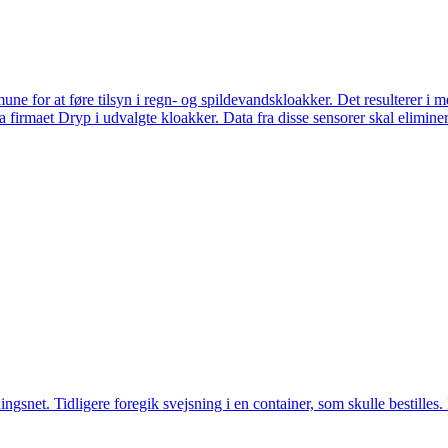
ne for at føre tilsyn i regn- og spildevandskloakker. Det resulterer i 
fra firmaet Dryp i udvalgte kloakker. Data fra disse sensorer skal eliminer
snet. Tidligere foregik svejsning i en container, som skulle bestilles. 