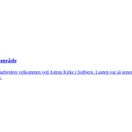
lområde
arbejdere velkommen ved Astrup Kirke i Solbjerg. Lugten var så generede
.