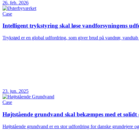
26. feb. 2026
Case
Intelligent trykstyring skal løse vandforsyningens ud
Trykstød er en global udfordring, som giver brud på vandrør, vandtab og
23. jun. 2025
Case
Højtstående grundvand skal bekæmpes med et solidt
Højtstående grundvand er en stor udfordring for danske grundejere og 