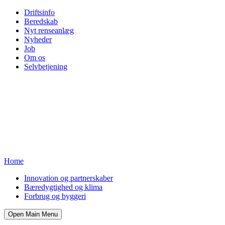
Driftsinfo
Beredskab
Nyt renseanlæg
Nyheder
Job
Om os
Selvbetjening
Home
Innovation og partnerskaber
Bæredygtighed og klima
Forbrug og byggeri
Open Main Menu