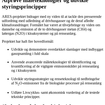
Afprøve måleteknologier og udvikle
styringsprincipper
ARES-projektet bidrager med ny viden til at tackle den presserende
udfordring med udledning af drivhusgasser og de deraf afledte
klimaforandringer. Formålet har været at tilvejebringe ny viden om
dannelse og emission af de to drivhusgasser metan (CH4) og
lattergas (N2O) i kloaksystemer og på renseanlæg.
Projektet har haft fire hovedformål:
Udvikle og demonstrere overdækket slamlager med indbygget
gasopsamling i fuld skala
Anvende avancerede måleteknologier til identificering og
kvantificering af de vigtigste emissionskilder på renseanlæg
og i kloaksystem
Udvikle styringsstrategier og renseteknologi til nedbringelse
af N
O-emissioner fra de biologiske processer på renseanlæg
2
Udføre Livscyklus- samt økonomisk vurdering af de testede
tekniske principper.