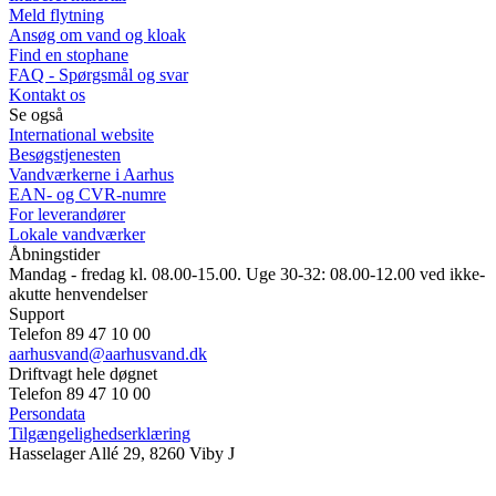
Meld flytning
Ansøg om vand og kloak
Find en stophane
FAQ - Spørgsmål og svar
Kontakt os
Se også
International website
Besøgstjenesten
Vandværkerne i Aarhus
EAN- og CVR-numre
For leverandører
Lokale vandværker
Åbningstider
Mandag - fredag kl. 08.00-15.00. Uge 30-32: 08.00-12.00 ved ikke-
akutte henvendelser
Support
Telefon 89 47 10 00
aarhusvand@aarhusvand.dk
Driftvagt hele døgnet
Telefon 89 47 10 00
Persondata
Tilgængelighedserklæring
Hasselager Allé 29, 8260 Viby J