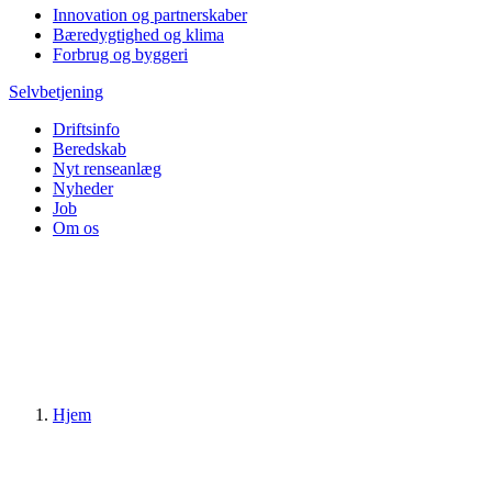
Innovation og partnerskaber
Bæredygtighed og klima
Forbrug og byggeri
Selvbetjening
Driftsinfo
Beredskab
Nyt renseanlæg
Nyheder
Job
Om os
Hjem