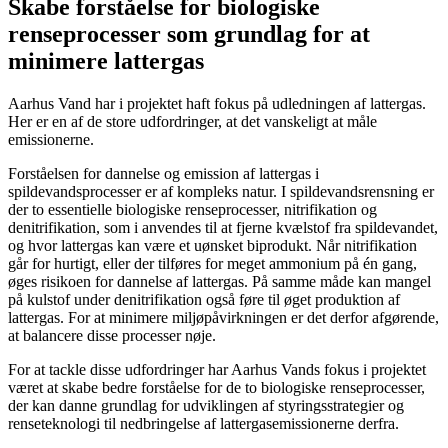
Skabe forståelse for biologiske
renseprocesser som grundlag for at
minimere lattergas
Aarhus Vand har i projektet haft fokus på udledningen af lattergas.
Her er en af de store udfordringer, at det vanskeligt at måle
emissionerne.
Forståelsen for dannelse og emission af lattergas i
spildevandsprocesser er af kompleks natur. I spildevandsrensning er
der to essentielle biologiske renseprocesser, nitrifikation og
denitrifikation, som i anvendes til at fjerne kvælstof fra spildevandet,
og hvor lattergas kan være et uønsket biprodukt. Når nitrifikation
går for hurtigt, eller der tilføres for meget ammonium på én gang,
øges risikoen for dannelse af lattergas. På samme måde kan mangel
på kulstof under denitrifikation også føre til øget produktion af
lattergas. For at minimere miljøpåvirkningen er det derfor afgørende,
at balancere disse processer nøje.
For at tackle disse udfordringer har Aarhus Vands fokus i projektet
været at skabe bedre forståelse for de to biologiske renseprocesser,
der kan danne grundlag for udviklingen af styringsstrategier og
renseteknologi til nedbringelse af lattergasemissionerne derfra.