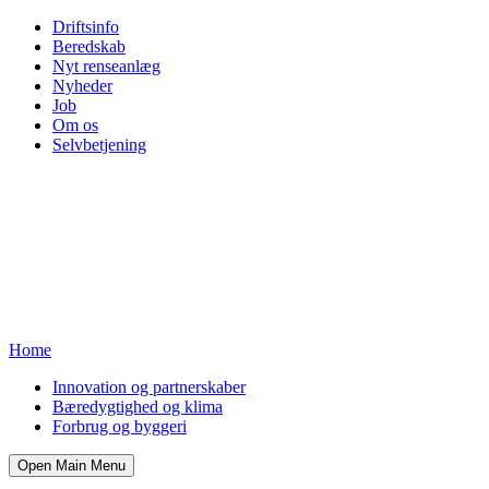
Driftsinfo
Beredskab
Nyt renseanlæg
Nyheder
Job
Om os
Selvbetjening
Home
Innovation og partnerskaber
Bæredygtighed og klima
Forbrug og byggeri
Open Main Menu