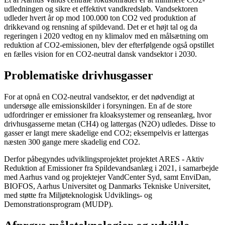
udledningen og sikre et effektivt vandkredsløb. Vandsektoren
udleder hvert år op mod 100.000 ton CO2 ved produktion af
drikkevand og rensning af spildevand. Det er et højt tal og da
regeringen i 2020 vedtog en ny klimalov med en målsætning om
reduktion af CO2-emissionen, blev der efterfølgende også opstillet
en fælles vision for en CO2-neutral dansk vandsektor i 2030.
Problematiske drivhusgasser
For at opnå en CO2-neutral vandsektor, er det nødvendigt at
undersøge alle emissionskilder i forsyningen. En af de store
udfordringer er emissioner fra kloaksystemer og renseanlæg, hvor
drivhusgasserne metan (CH4) og lattergas (N2O) udledes. Disse to
gasser er langt mere skadelige end CO2; eksempelvis er lattergas
næsten 300 gange mere skadelig end CO2.
Derfor påbegyndes udviklingsprojektet projektet ARES - Aktiv
Reduktion af Emissioner fra Spildevandsanlæg i 2021, i samarbejde
med Aarhus vand og projektejer VandCenter Syd, samt EnviDan,
BIOFOS, Aarhus Universitet og Danmarks Tekniske Universitet,
med støtte fra Miljøteknologisk Udviklings- og
Demonstrationsprogram (MUDP).