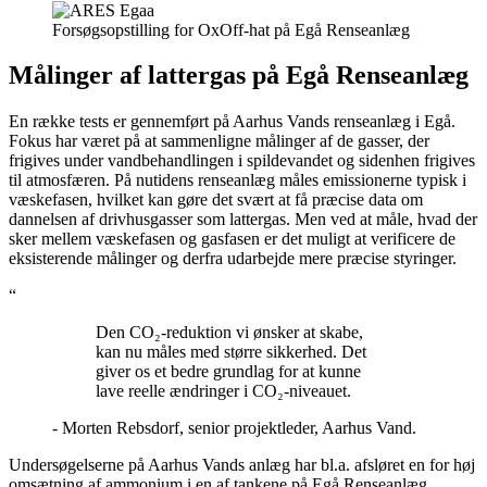
Forsøgsopstilling for OxOff-hat på Egå Renseanlæg
Målinger af lattergas på Egå Renseanlæg
En række tests er gennemført på Aarhus Vands renseanlæg i Egå.
Fokus har været på at sammenligne målinger af de gasser, der
frigives under vandbehandlingen i spildevandet og sidenhen frigives
til atmosfæren. På nutidens renseanlæg måles emissionerne typisk i
væskefasen, hvilket kan gøre det svært at få præcise data om
dannelsen af drivhusgasser som lattergas. Men ved at måle, hvad der
sker mellem væskefasen og gasfasen er det muligt at verificere de
eksisterende målinger og derfra udarbejde mere præcise styringer.
“
Den CO₂-reduktion vi ønsker at skabe,
kan nu måles med større sikkerhed. Det
giver os et bedre grundlag for at kunne
lave reelle ændringer i CO₂-niveauet.
- Morten Rebsdorf, senior projektleder, Aarhus Vand.
Undersøgelserne på Aarhus Vands anlæg har bl.a. afsløret en for høj
omsætning af ammonium i en af tankene på Egå Renseanlæg,