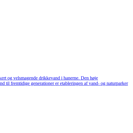
ikkert og velsmagende drikkevand i hanerne. Den høje
nd til fremtidige generationer er etableringen af vand- og naturparker