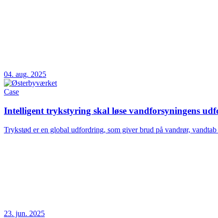
04. aug. 2025
Case
Intelligent trykstyring skal løse vandforsyningens ud
Trykstød er en global udfordring, som giver brud på vandrør, vandtab og
23. jun. 2025