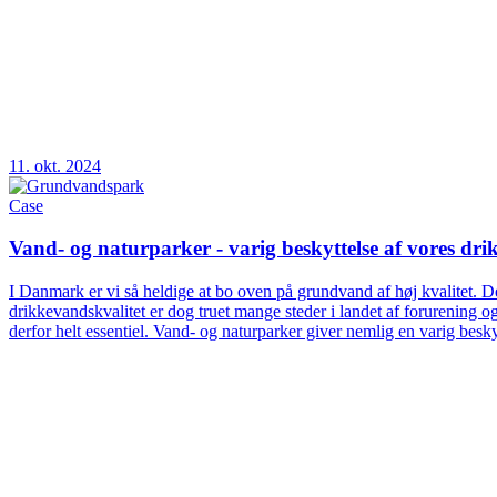
11. okt. 2024
Case
Vand- og naturparker - varig beskyttelse af vores dr
I Danmark er vi så heldige at bo oven på grundvand af høj kvalitet. 
drikkevandskvalitet er dog truet mange steder i landet af forurening og
derfor helt essentiel. Vand- og naturparker giver nemlig en varig beskyt