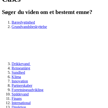
Søger du viden om et bestemt emne?
Bæredygtighed
Grundvandsbeskyttelse
Drikkevand
Renseanlæg
Sundhed
Klima
Innovation
Partnerskaber
Forretningsudvikling
Spildevand
Finans
International
Direktion