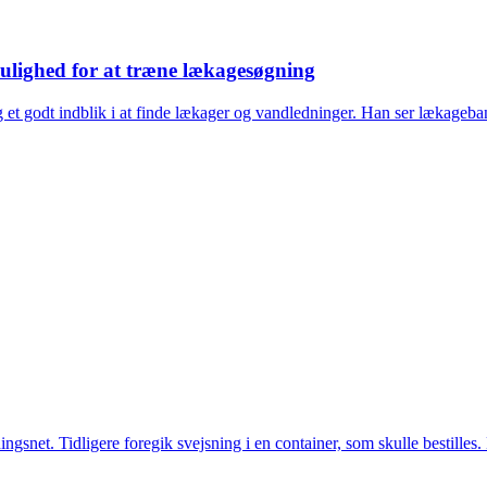
lighed for at træne lækagesøgning
 et godt indblik i at finde lækager og vandledninger. Han ser lækageb
snet. Tidligere foregik svejsning i en container, som skulle bestilles. 