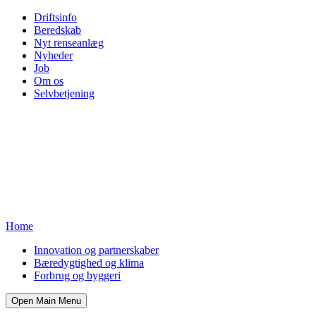
Driftsinfo
Beredskab
Nyt renseanlæg
Nyheder
Job
Om os
Selvbetjening
Home
Innovation og partnerskaber
Bæredygtighed og klima
Forbrug og byggeri
Open Main Menu