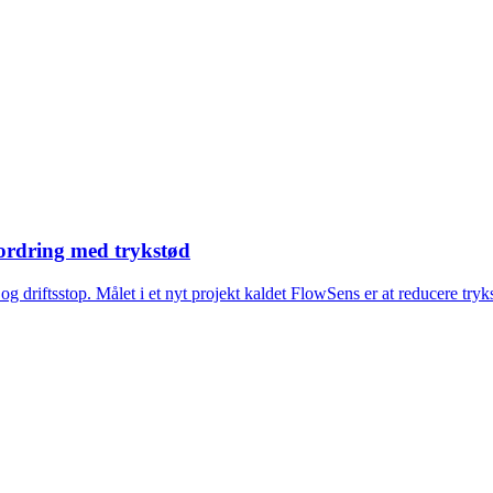
fordring med trykstød
 driftsstop. Målet i et nyt projekt kaldet FlowSens er at reducere tryks