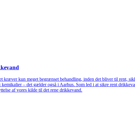
ikkevand
Det kræver kun meget begrænset behandling, inden det bliver til rent, s
 kemikalier – det gælder også i Aarhus. Som led i at sikre rent drikkeva
telse af vores kilde til det rene drikkevand.