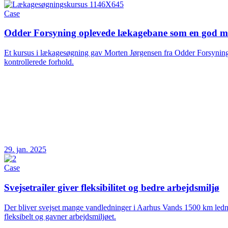
Case
Odder Forsyning oplevede lækagebane som en god mu
Et kursus i lækagesøgning gav Morten Jørgensen fra Odder Forsyning
kontrollerede forhold.
29. jan. 2025
Case
Svejsetrailer giver fleksibilitet og bedre arbejdsmiljø
Der bliver svejset mange vandledninger i Aarhus Vands 1500 km ledning
fleksibelt og gavner arbejdsmiljøet.