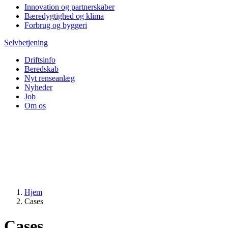
Innovation og partnerskaber
Bæredygtighed og klima
Forbrug og byggeri
Selvbetjening
Driftsinfo
Beredskab
Nyt renseanlæg
Nyheder
Job
Om os
Hjem
Cases
Cases