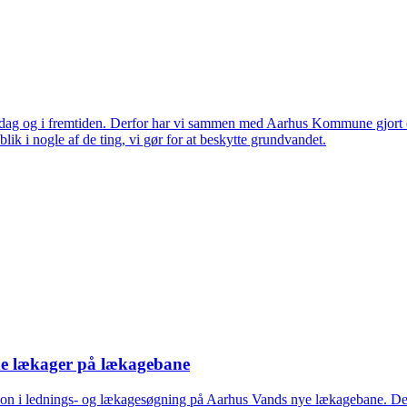
 i dag og i fremtiden. Derfor har vi sammen med Aarhus Kommune gjort en
ik i nogle af de ting, vi gør for at beskytte grundvandet.
nde lækager på lækagebane
ion i lednings- og lækagesøgning på Aarhus Vands nye lækagebane. De bl