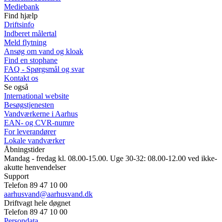
Mediebank
Find hjælp
Driftsinfo
Indberet målertal
Meld flytning
Ansøg om vand og kloak
Find en stophane
FAQ - Spørgsmål og svar
Kontakt os
Se også
International website
Besøgstjenesten
Vandværkerne i Aarhus
EAN- og CVR-numre
For leverandører
Lokale vandværker
Åbningstider
Mandag - fredag kl. 08.00-15.00. Uge 30-32: 08.00-12.00 ved ikke-
akutte henvendelser
Support
Telefon 89 47 10 00
aarhusvand@aarhusvand.dk
Driftvagt hele døgnet
Telefon 89 47 10 00
Persondata