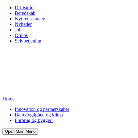
Driftsinfo
Beredskab
Nyt renseanlæg
Nyheder
Job
Om os
Selvbetjening
Home
Innovation og partnerskaber
Bæredygtighed og klima
Forbrug og byggeri
Open Main Menu