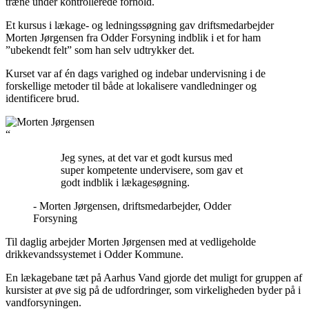
træne under kontrollerede forhold.
Et kursus i lækage- og ledningssøgning gav driftsmedarbejder
Morten Jørgensen fra Odder Forsyning indblik i et for ham
”ubekendt felt” som han selv udtrykker det.
Kurset var af én dags varighed og indebar undervisning i de
forskellige metoder til både at lokalisere vandledninger og
identificere brud.
“
Jeg synes, at det var et godt kursus med
super kompetente undervisere, som gav et
godt indblik i lækagesøgning.
- Morten Jørgensen, driftsmedarbejder, Odder
Forsyning
Til daglig arbejder Morten Jørgensen med at vedligeholde
drikkevandssystemet i Odder Kommune.
En lækagebane tæt på Aarhus Vand gjorde det muligt for gruppen af
kursister at øve sig på de udfordringer, som virkeligheden byder på i
vandforsyningen.