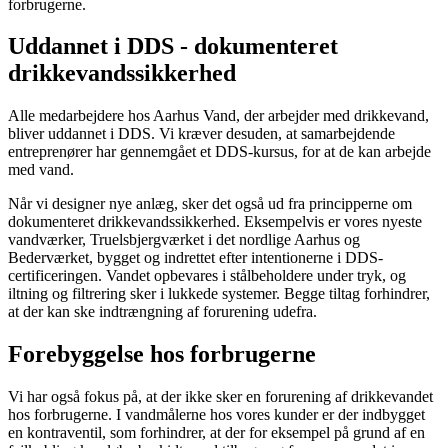
forbrugerne.
Uddannet i DDS - dokumenteret
drikkevandssikkerhed
Alle medarbejdere hos Aarhus Vand, der arbejder med drikkevand,
bliver uddannet i DDS. Vi kræver desuden, at samarbejdende
entreprenører har gennemgået et DDS-kursus, for at de kan arbejde
med vand.
Når vi designer nye anlæg, sker det også ud fra principperne om
dokumenteret drikkevandssikkerhed. Eksempelvis er vores nyeste
vandværker, Truelsbjergværket i det nordlige Aarhus og
Bederværket, bygget og indrettet efter intentionerne i DDS-
certificeringen. Vandet opbevares i stålbeholdere under tryk, og
iltning og filtrering sker i lukkede systemer. Begge tiltag forhindrer,
at der kan ske indtrængning af forurening udefra.
Forebyggelse hos forbrugerne
Vi har også fokus på, at der ikke sker en forurening af drikkevandet
hos forbrugerne. I vandmålerne hos vores kunder er der indbygget
en kontraventil, som forhindrer, at der for eksempel på grund af en