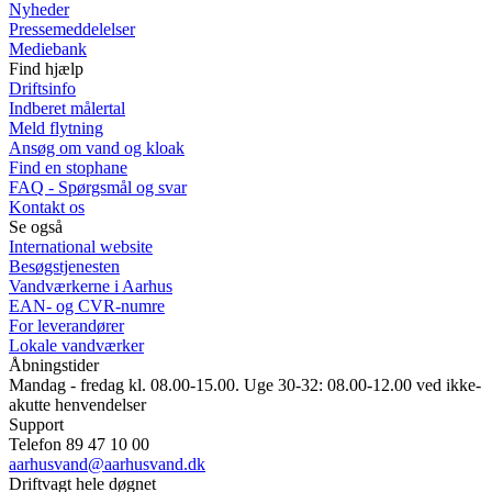
Nyheder
Pressemeddelelser
Mediebank
Find hjælp
Driftsinfo
Indberet målertal
Meld flytning
Ansøg om vand og kloak
Find en stophane
FAQ - Spørgsmål og svar
Kontakt os
Se også
International website
Besøgstjenesten
Vandværkerne i Aarhus
EAN- og CVR-numre
For leverandører
Lokale vandværker
Åbningstider
Mandag - fredag kl. 08.00-15.00. Uge 30-32: 08.00-12.00 ved ikke-
akutte henvendelser
Support
Telefon 89 47 10 00
aarhusvand@aarhusvand.dk
Driftvagt hele døgnet