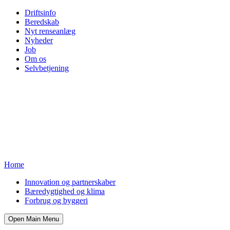
Driftsinfo
Beredskab
Nyt renseanlæg
Nyheder
Job
Om os
Selvbetjening
Home
Innovation og partnerskaber
Bæredygtighed og klima
Forbrug og byggeri
Open Main Menu