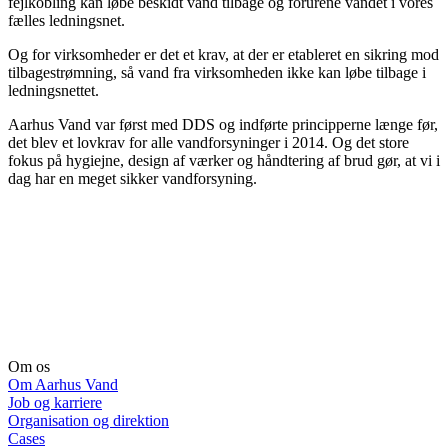
fejlkobling kan løbe beskidt vand tilbage og forurene vandet i vores
fælles ledningsnet.
Og for virksomheder er det et krav, at der er etableret en sikring mod
tilbagestrømning, så vand fra virksomheden ikke kan løbe tilbage i
ledningsnettet.
Aarhus Vand var først med DDS og indførte principperne længe før,
det blev et lovkrav for alle vandforsyninger i 2014. Og det store
fokus på hygiejne, design af værker og håndtering af brud gør, at vi i
dag har en meget sikker vandforsyning.
Om os
Om Aarhus Vand
Job og karriere
Organisation og direktion
Cases