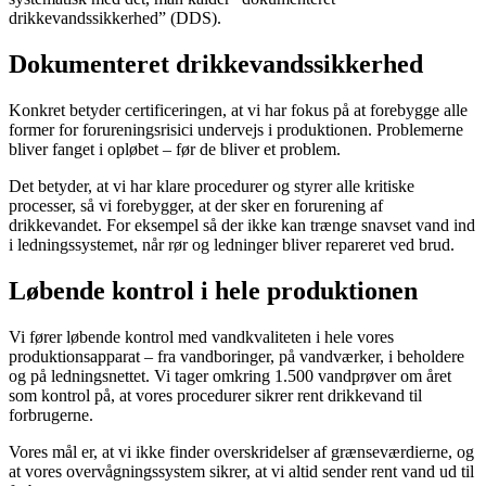
drikkevandssikkerhed” (DDS).
Dokumenteret drikkevandssikkerhed
Konkret betyder certificeringen, at vi har fokus på at forebygge alle
former for forureningsrisici undervejs i produktionen. Problemerne
bliver fanget i opløbet – før de bliver et problem.
Det betyder, at vi har klare procedurer og styrer alle kritiske
processer, så vi forebygger, at der sker en forurening af
drikkevandet. For eksempel så der ikke kan trænge snavset vand ind
i ledningssystemet, når rør og ledninger bliver repareret ved brud.
Løbende kontrol i hele produktionen
Vi fører løbende kontrol med vandkvaliteten i hele vores
produktionsapparat – fra vandboringer, på vandværker, i beholdere
og på ledningsnettet. Vi tager omkring 1.500 vandprøver om året
som kontrol på, at vores procedurer sikrer rent drikkevand til
forbrugerne.
Vores mål er, at vi ikke finder overskridelser af grænseværdierne, og
at vores overvågningssystem sikrer, at vi altid sender rent vand ud til