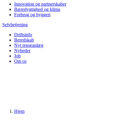
Innovation og partnerskaber
Bæredygtighed og klima
Forbrug og byggeri
Selvbetjening
Driftsinfo
Beredskab
Nyt renseanlæg
Nyheder
Job
Om os
Hjem