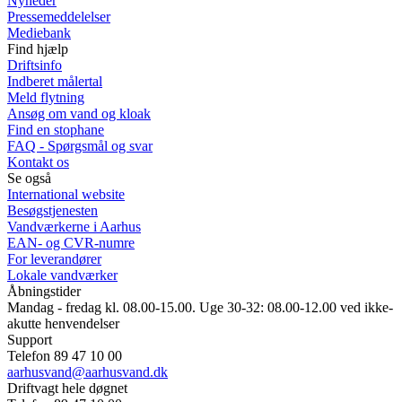
Nyheder
Pressemeddelelser
Mediebank
Find hjælp
Driftsinfo
Indberet målertal
Meld flytning
Ansøg om vand og kloak
Find en stophane
FAQ - Spørgsmål og svar
Kontakt os
Se også
International website
Besøgstjenesten
Vandværkerne i Aarhus
EAN- og CVR-numre
For leverandører
Lokale vandværker
Åbningstider
Mandag - fredag kl. 08.00-15.00. Uge 30-32: 08.00-12.00 ved ikke-
akutte henvendelser
Support
Telefon 89 47 10 00
aarhusvand@aarhusvand.dk
Driftvagt hele døgnet