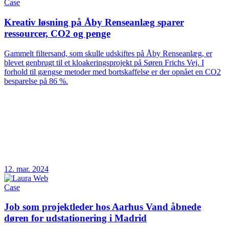
Case
Kreativ løsning på Åby Renseanlæg sparer
ressourcer, CO2 og penge
Gammelt filtersand, som skulle udskiftes på Åby Renseanlæg, er
blevet genbrugt til et kloakeringsprojekt på Søren Frichs Vej. I
forhold til gængse metoder med bortskaffelse er der opnået en CO2
besparelse på 86 %.
12. mar. 2024
Case
Job som projektleder hos Aarhus Vand åbnede
døren for udstationering i Madrid