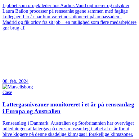
I jobbet som projektleder hos Aarhus Vand optimerer og udvikler
Laura Bailon processer på renseanlæggene sammen med faglige
kollegaer. I to år har hun været udstationeret på ambassaden i
Madrid og fik orlov fra sit job – en mulighed som flere medarbejdere
gør brug af.
08. feb. 2024
Case
Lattergasniveauer monitoreret i et år på renseanlæg
i Europa og Australien
Renseanlæg i Danmark, Australien og Storbritannien har overvåget
udledningen af lattergas på deres renseanlæg i løbet af et år for at
blive klogere på denne skadelige klimagas i forskellige klimazoner.