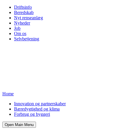
Driftsinfo
Beredskab
Nyt renseanlæg
Nyheder
Job
Om os
Selvbetjening
Home
Innovation og partnerskaber
Bæredygtighed og klima
Forbrug og byggeri
Open Main Menu