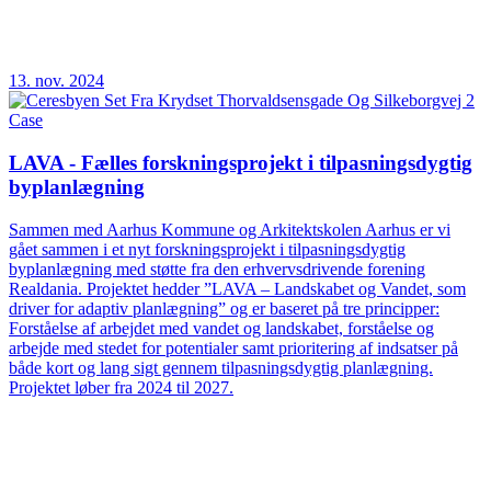
13. nov. 2024
Case
LAVA - Fælles forskningsprojekt i tilpasningsdygtig
byplanlægning
Sammen med Aarhus Kommune og Arkitektskolen Aarhus er vi
gået sammen i et nyt forskningsprojekt i tilpasningsdygtig
byplanlægning med støtte fra den erhvervsdrivende forening
Realdania. Projektet hedder ”LAVA – Landskabet og Vandet, som
driver for adaptiv planlægning” og er baseret på tre principper:
Forståelse af arbejdet med vandet og landskabet, forståelse og
arbejde med stedet for potentialer samt prioritering af indsatser på
både kort og lang sigt gennem tilpasningsdygtig planlægning.
Projektet løber fra 2024 til 2027.