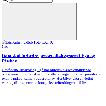
Case
Data skal forbedre presset afløbssystem i Egå og
Risskov
Områderne Risskov og Egå har historisk været vandlidende
områderne udfordret af vand fra alle retninger – fra højt grundvand,
regn, vandløb, sump, søer, å og hav. Her bliver data et vigtigt
værktøj til at komme de komplekse udfordringerne til livs.