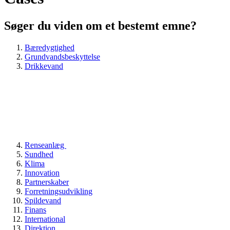
Søger du viden om et bestemt emne?
Bæredygtighed
Grundvandsbeskyttelse
Drikkevand
Renseanlæg
Sundhed
Klima
Innovation
Partnerskaber
Forretningsudvikling
Spildevand
Finans
International
Direktion