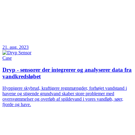
21. aug. 2023
Case
Dryp - sensorer der integrerer og analyserer data fra
vandkredsløbet
Hyppigere skybrud, kraftigere regnmængder, forhøjet vandstand i
havene og stigende grundvand skaber store problemer med
oversvømmelser og overløb af spildevand i vores vandløb, søer,
fjorde og have.