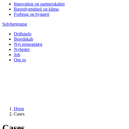
Innovation og partnerskaber
Bæredygtighed og klima
Forbrug og byggeri
Selvbetjening
Driftsinfo
Beredskab
Nyt renseanlæg
Nyheder
Job
Om os
Hjem
Cases
Cases