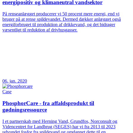
energipositiv og klimaneutral vandsektor
På renseanlægget producerer vi 50 procent mere energi, end vi
bruger på at rense spildevandet. Dermed dækker anlægget også
energiforbruget til produktion af drikkevand, og det bidrager
væsentligt til reduktion af drivhusgasser.
06. jan. 2020
Case
PhosphorCare - fra affaldsprodukt til
gødningsressource
I et partnerskab med Herning Vand, Grundfos, Norconsult og
Videncentret for Landbrug (SEGES) har vi fra 2013 til 2023
udvundet fosfor fra spildevand og omdannet dette til en