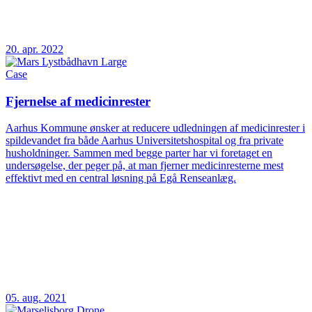
20. apr. 2022
Case
Fjernelse af medicinrester
Aarhus Kommune ønsker at reducere udledningen af medicinrester i
spildevandet fra både Aarhus Universitetshospital og fra private
husholdninger. Sammen med begge parter har vi foretaget en
undersøgelse, der peger på, at man fjerner medicinresterne mest
effektivt med en central løsning på Egå Renseanlæg.
05. aug. 2021