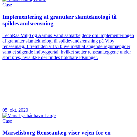
Case
Implementering af granulær slamteknologi til
spildevandsrensning
TechRas Miljø og Aarhus Vand samarbejdede om implementeringen
af granulær slamteknologi til spildevandsrensning på Viby
renseanlæg. I fremtiden vil vi blive mødt af stigende regnmængder
samt et stigende indbyggertal, hvilket sætter renseanlæggene under
stort pres, hvis ikke der findes holdbare løsninger.
05. okt. 2020
Case
Marselisborg Renseanlæg viser vejen for en