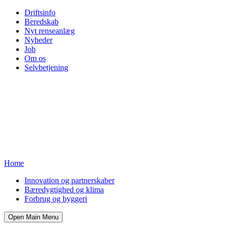
Driftsinfo
Beredskab
Nyt renseanlæg
Nyheder
Job
Om os
Selvbetjening
Home
Innovation og partnerskaber
Bæredygtighed og klima
Forbrug og byggeri
Open Main Menu