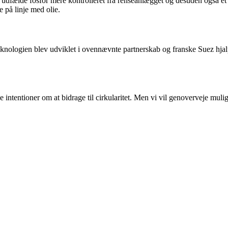
t udfælde fosfor mere kontrolleret fra renseanlægget og desuden også et
e på linje med olie.
 Teknologien blev udviklet i ovennævnte partnerskab og franske Suez h
e intentioner om at bidrage til cirkularitet. Men vi vil genoverveje mu