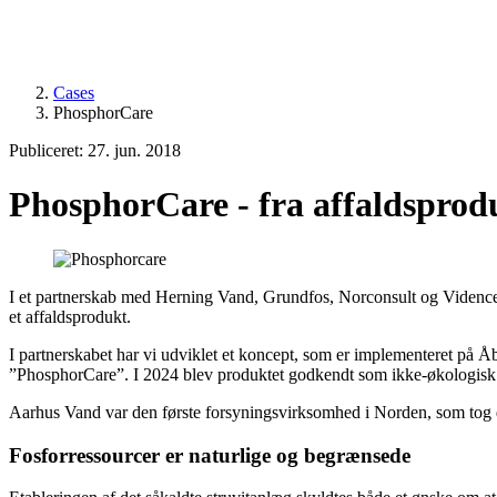
Cases
PhosphorCare
Publiceret: 27. jun. 2018
PhosphorCare - fra affaldsprodu
I et partnerskab med Herning Vand, Grundfos, Norconsult og Videncent
et affaldsprodukt.
I partnerskabet har vi udviklet et koncept, som er implementeret på Å
”PhosphorCare”. I 2024 blev produktet godkendt som ikke-økologisk g
Aarhus Vand var den første forsyningsvirksomhed i Norden, som tog d
Fosforressourcer er naturlige og begrænsede