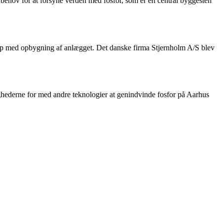
 behov for at forsyne verden med fosfor, som er en central byggesten
jalp med opbygning af anlægget. Det danske firma Stjernholm A/S blev
lighederne for med andre teknologier at genindvinde fosfor på Aarhus