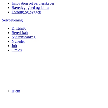
Innovation og partnerskaber
Bæredygtighed og klima
Forbrug og byggeri
Selvbetjening
Driftsinfo
Beredskab
Nyt renseanlæg
Nyheder
Job
Om os
Hjem