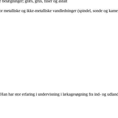
belægninger; græs, grus, fliser og asfalt
r metalliske og ikke-metalliske vandledninger (spindel, sonde og kame
Han har stor erfaring i undervisning i lækagesøgning fra ind- og udland