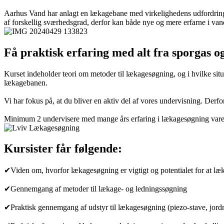
Aarhus Vand har anlagt en lækagebane med virkelighedens udfordringer
af forskellig sværhedsgrad, derfor kan både nye og mere erfarne i van
Få praktisk erfaring med alt fra sporgas 
Kurset indeholder teori om metoder til lækagesøgning, og i hvilke sit
lækagebanen.
Vi har fokus på, at du bliver en aktiv del af vores undervisning. Derf
Minimum 2 undervisere med mange års erfaring i lækagesøgning var
Kursister får følgende:
✔Viden om, hvorfor lækagesøgning er vigtigt og potentialet for at l
✔Gennemgang af metoder til lækage- og ledningssøgning
✔Praktisk gennemgang af udstyr til lækagesøgning (piezo-stave, jord