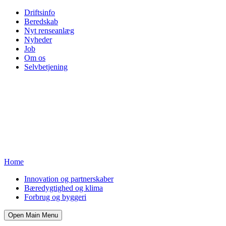
Driftsinfo
Beredskab
Nyt renseanlæg
Nyheder
Job
Om os
Selvbetjening
Home
Innovation og partnerskaber
Bæredygtighed og klima
Forbrug og byggeri
Open Main Menu