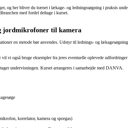
, og her bliver du trænet i lækage- og ledningssøgning i praksis unde
dbranchen med fordel deltage i kurset.
og jordmikrofoner til kamera
uationer en metode bør anvendes. Udstyr til lednings- og lækagesøgning
or vil vi også bruge eksempler fra jeres eventuelle oplevede udfordringer
etager undervisningen. Kurset arrangeres i samarbejde med DANVA.
ækagesøge
mikrofon, korrelator, kamera og sporgas)