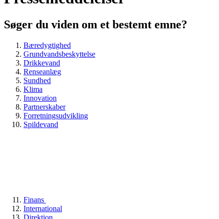
Søger du viden om et bestemt emne?
Bæredygtighed
Grundvandsbeskyttelse
Drikkevand
Renseanlæg
Sundhed
Klima
Innovation
Partnerskaber
Forretningsudvikling
Spildevand
Finans
International
Direktion