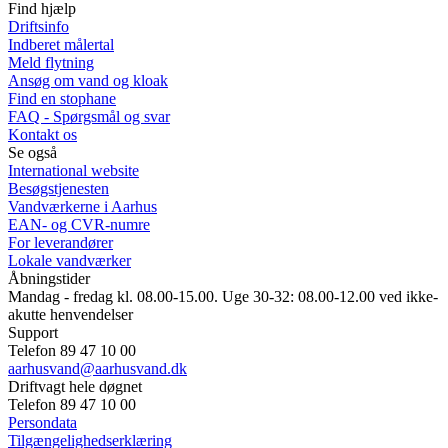
Find hjælp
Driftsinfo
Indberet målertal
Meld flytning
Ansøg om vand og kloak
Find en stophane
FAQ - Spørgsmål og svar
Kontakt os
Se også
International website
Besøgstjenesten
Vandværkerne i Aarhus
EAN- og CVR-numre
For leverandører
Lokale vandværker
Åbningstider
Mandag - fredag kl. 08.00-15.00. Uge 30-32: 08.00-12.00 ved ikke-
akutte henvendelser
Support
Telefon 89 47 10 00
aarhusvand@aarhusvand.dk
Driftvagt hele døgnet
Telefon 89 47 10 00
Persondata
Tilgængelighedserklæring