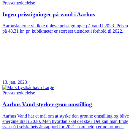
Pressemeddelelse
Ingen prisstigninger på vand i Aarhus
Aarhusianerne vil ikke opleve prisstigninger på vand i 2023. Prisen
på 48,31 kr. pr. kubikmeter er stort set uændret i forhold til 2022.
13. jan. 2023
Pressemeddelelse
Aarhus Vand styrker grøn omstilling
Aarhus Vand har et mål om at styrke den grønne omstilling og blive
energineutral i 2030. Men hvordan skal det ske? Det kan man finde
svar på i selskabets årsrapport for 2021, som netop er udkommet.