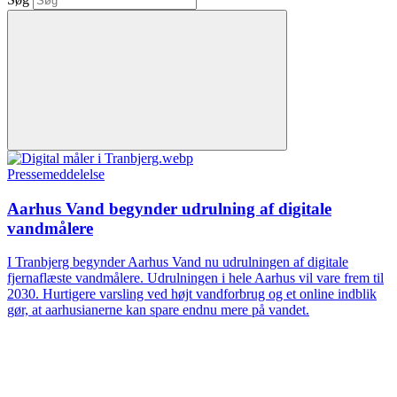
Pressemeddelelse
Aarhus Vand begynder udrulning af digitale
vandmålere
I Tranbjerg begynder Aarhus Vand nu udrulningen af digitale
fjernaflæste vandmålere. Udrulningen i hele Aarhus vil vare frem til
2030. Hurtigere varsling ved højt vandforbrug og et online indblik
gør, at aarhusianerne kan spare endnu mere på vandet.