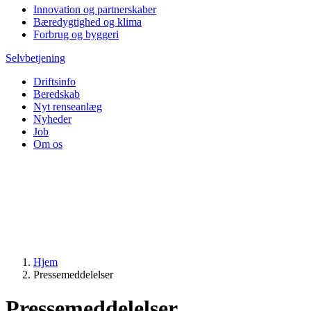
Innovation og partnerskaber
Bæredygtighed og klima
Forbrug og byggeri
Selvbetjening
Driftsinfo
Beredskab
Nyt renseanlæg
Nyheder
Job
Om os
Hjem
Pressemeddelelser
Pressemeddelelser