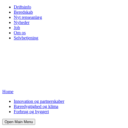
Driftsinfo
Beredskab
Nyt renseanlæg
Nyheder
Job
Om os
Selvbetjening
Home
Innovation og partnerskaber
Bæredygtighed og klima
Forbrug og byggeri
Open Main Menu