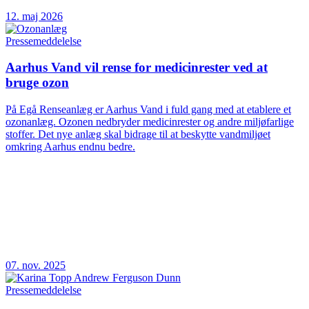
12. maj 2026
Pressemeddelelse
Aarhus Vand vil rense for medicinrester ved at
bruge ozon
På Egå Renseanlæg er Aarhus Vand i fuld gang med at etablere et
ozonanlæg. Ozonen nedbryder medicinrester og andre miljøfarlige
stoffer. Det nye anlæg skal bidrage til at beskytte vandmiljøet
omkring Aarhus endnu bedre.
07. nov. 2025
Pressemeddelelse