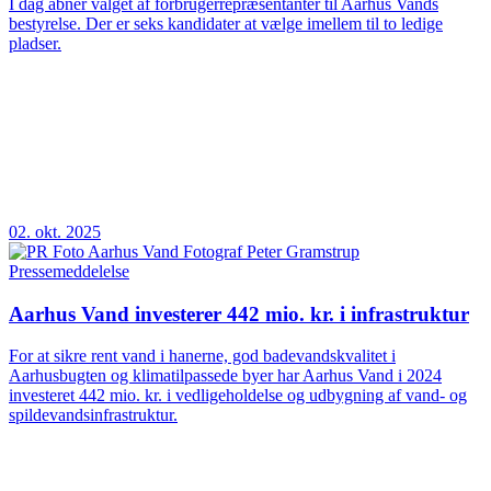
I dag åbner valget af forbrugerrepræsentanter til Aarhus Vands
bestyrelse. Der er seks kandidater at vælge imellem til to ledige
pladser.
02. okt. 2025
Pressemeddelelse
Aarhus Vand investerer 442 mio. kr. i infrastruktur
For at sikre rent vand i hanerne, god badevandskvalitet i
Aarhusbugten og klimatilpassede byer har Aarhus Vand i 2024
investeret 442 mio. kr. i vedligeholdelse og udbygning af vand- og
spildevandsinfrastruktur.