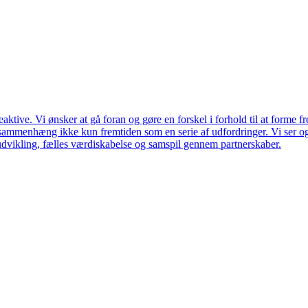
ktive. Vi ønsker at gå foran og gøre en forskel i forhold til at forme f
en sammenhæng ikke kun fremtiden som en serie af udfordringer. Vi ser 
udvikling, fælles værdiskabelse og samspil gennem partnerskaber.