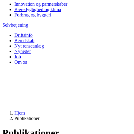
Innovation og partnerskaber
Bæredygtighed og klima
Forbrug og byggeri
Selvbetjening
Driftsinfo
Beredskab
Nyt renseanlæg
Nyheder
Job
Om os
Hjem
Publikationer
Publikationer