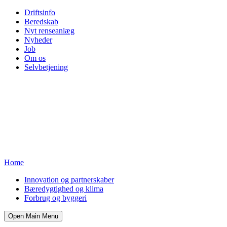
Driftsinfo
Beredskab
Nyt renseanlæg
Nyheder
Job
Om os
Selvbetjening
Home
Innovation og partnerskaber
Bæredygtighed og klima
Forbrug og byggeri
Open Main Menu