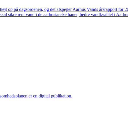
højt op på dagsordenen, og det afspejler Aarhus Vands årsrapport for 
skal sikre rent vand i de aarhusianske haner, bedre vandkvalitet i Aarhus
ksomhedsplanen er en digital publikation.