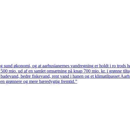
 sund økonomi, og at aarhusianernes vandregning er holdt i ro trods høj
ten 500 mio. ud af en samlet omsætning på knap 700 mio. kr. i grønne til
 badevand, bedre fiskevand, rent vand i hanen og et klimatilpasset Aarh
il en grønnere og mere bæredygtig fremtid.”