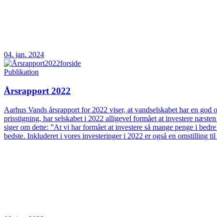
04. jan. 2024
Publikation
Årsrapport 2022
Aarhus Vands årsrapport for 2022 viser, at vandselskabet har en god og
prisstigning, har selskabet i 2022 alligevel formået at investere næs
siger om dette: ”At vi har formået at investere så mange penge i bedre
bedste. Inkluderet i vores investeringer i 2022 er også en omstilling t