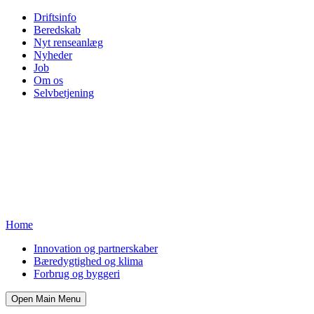
Driftsinfo
Beredskab
Nyt renseanlæg
Nyheder
Job
Om os
Selvbetjening
Home
Innovation og partnerskaber
Bæredygtighed og klima
Forbrug og byggeri
Open Main Menu