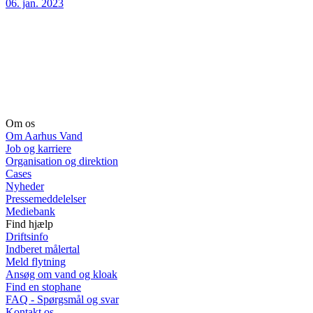
06. jan. 2023
Om os
Om Aarhus Vand
Job og karriere
Organisation og direktion
Cases
Nyheder
Pressemeddelelser
Mediebank
Find hjælp
Driftsinfo
Indberet målertal
Meld flytning
Ansøg om vand og kloak
Find en stophane
FAQ - Spørgsmål og svar
Kontakt os