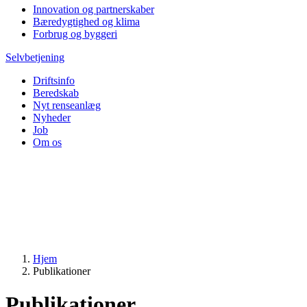
Innovation og partnerskaber
Bæredygtighed og klima
Forbrug og byggeri
Selvbetjening
Driftsinfo
Beredskab
Nyt renseanlæg
Nyheder
Job
Om os
Hjem
Publikationer
Publikationer