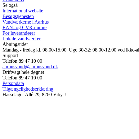
Se også
International website
Besøgstjenesten
Vandværkerne i Aarhus
EAN- og CVR-numre
For leverandører
Lokale vandværker
Åbningstider
Mandag - fredag kl. 08.00-15.00. Uge 30-32: 08.00-12.00 ved ikke-a
Support
Telefon 89 47 10 00
aarhusvand@aarhusvand.dk
Driftvagt hele døgnet
Telefon 89 47 10 00
Persondata
Tilgængelighedserklæring
Hasselager Allé 29, 8260 Viby J