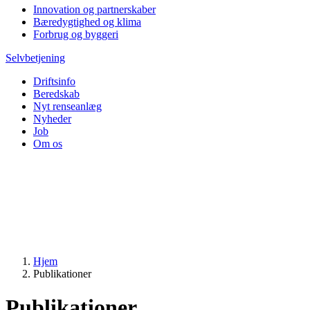
Innovation og partnerskaber
Bæredygtighed og klima
Forbrug og byggeri
Selvbetjening
Driftsinfo
Beredskab
Nyt renseanlæg
Nyheder
Job
Om os
Hjem
Publikationer
Publikationer