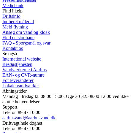
Pressemeddelelser
Mediebank
Find hjælp
Driftsinfo
Indberet målertal
Meld flytning
Ansøg om vand og kloak
Find en stophane
FAQ - Spørgsmål og svar
Kontakt os
Se også
International website
Besøgstjenesten
Vandværkerne i Aarhus
EAN- og CVR-numre
For leverandører
Lokale vandværker
Åbningstider
Mandag - fredag kl. 08.00-15.00. Uge 30-32: 08.00-12.00 ved ikke-
akutte henvendelser
Support
Telefon 89 47 10 00
aarhusvand@aarhusvand.dk
Driftvagt hele døgnet
Telefon 89 47 10 00