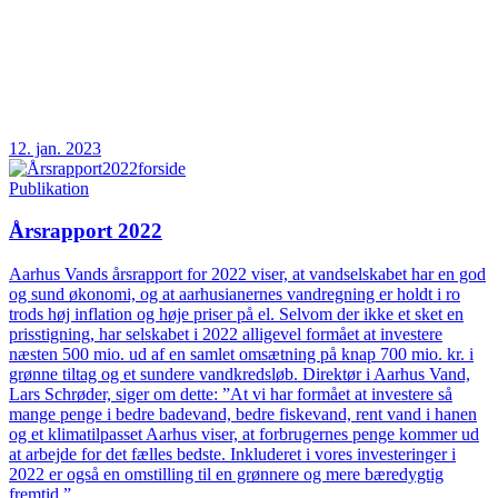
12. jan. 2023
Publikation
Årsrapport 2022
Aarhus Vands årsrapport for 2022 viser, at vandselskabet har en god
og sund økonomi, og at aarhusianernes vandregning er holdt i ro
trods høj inflation og høje priser på el. Selvom der ikke et sket en
prisstigning, har selskabet i 2022 alligevel formået at investere
næsten 500 mio. ud af en samlet omsætning på knap 700 mio. kr. i
grønne tiltag og et sundere vandkredsløb. Direktør i Aarhus Vand,
Lars Schrøder, siger om dette: ”At vi har formået at investere så
mange penge i bedre badevand, bedre fiskevand, rent vand i hanen
og et klimatilpasset Aarhus viser, at forbrugernes penge kommer ud
at arbejde for det fælles bedste. Inkluderet i vores investeringer i
2022 er også en omstilling til en grønnere og mere bæredygtig
fremtid.”