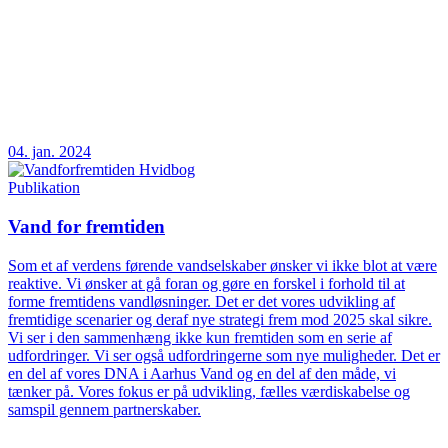
04. jan. 2024
Publikation
Vand for fremtiden
Som et af verdens førende vandselskaber ønsker vi ikke blot at være
reaktive. Vi ønsker at gå foran og gøre en forskel i forhold til at
forme fremtidens vandløsninger. Det er det vores udvikling af
fremtidige scenarier og deraf nye strategi frem mod 2025 skal sikre.
Vi ser i den sammenhæng ikke kun fremtiden som en serie af
udfordringer. Vi ser også udfordringerne som nye muligheder. Det er
en del af vores DNA i Aarhus Vand og en del af den måde, vi
tænker på. Vores fokus er på udvikling, fælles værdiskabelse og
samspil gennem partnerskaber.