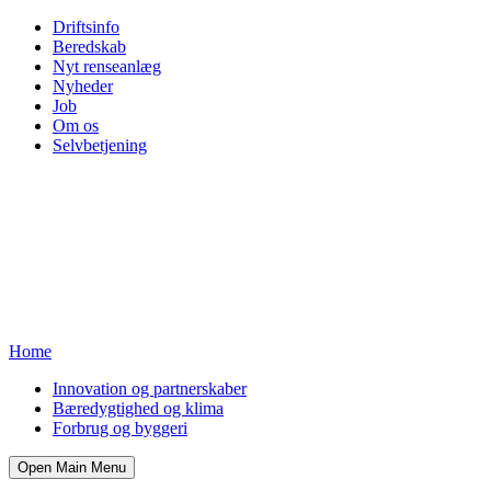
Driftsinfo
Beredskab
Nyt renseanlæg
Nyheder
Job
Om os
Selvbetjening
Home
Innovation og partnerskaber
Bæredygtighed og klima
Forbrug og byggeri
Open Main Menu