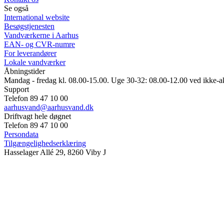
Se også
International website
Besøgstjenesten
Vandværkerne i Aarhus
EAN- og CVR-numre
For leverandører
Lokale vandværker
Åbningstider
Mandag - fredag kl. 08.00-15.00. Uge 30-32: 08.00-12.00 ved ikke-a
Support
Telefon 89 47 10 00
aarhusvand@aarhusvand.dk
Driftvagt hele døgnet
Telefon 89 47 10 00
Persondata
Tilgængelighedserklæring
Hasselager Allé 29, 8260 Viby J