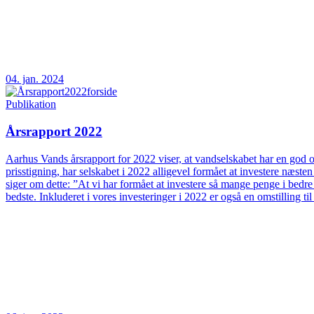
04. jan. 2024
Publikation
Årsrapport 2022
Aarhus Vands årsrapport for 2022 viser, at vandselskabet har en god og
prisstigning, har selskabet i 2022 alligevel formået at investere næs
siger om dette: ”At vi har formået at investere så mange penge i bedre
bedste. Inkluderet i vores investeringer i 2022 er også en omstilling t