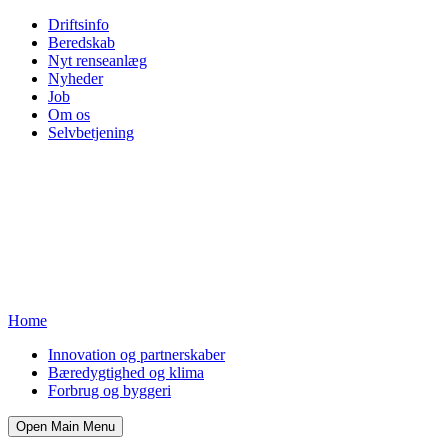
Driftsinfo
Beredskab
Nyt renseanlæg
Nyheder
Job
Om os
Selvbetjening
Home
Innovation og partnerskaber
Bæredygtighed og klima
Forbrug og byggeri
Open Main Menu