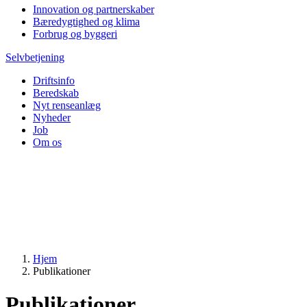
Innovation og partnerskaber
Bæredygtighed og klima
Forbrug og byggeri
Selvbetjening
Driftsinfo
Beredskab
Nyt renseanlæg
Nyheder
Job
Om os
Hjem
Publikationer
Publikationer