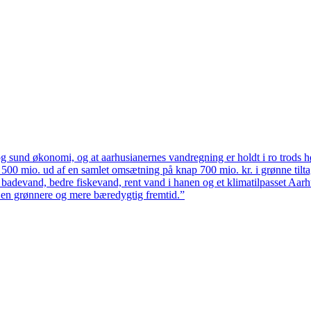
 sund økonomi, og at aarhusianernes vandregning er holdt i ro trods høj
ten 500 mio. ud af en samlet omsætning på knap 700 mio. kr. i grønne til
 badevand, bedre fiskevand, rent vand i hanen og et klimatilpasset Aarh
il en grønnere og mere bæredygtig fremtid.”