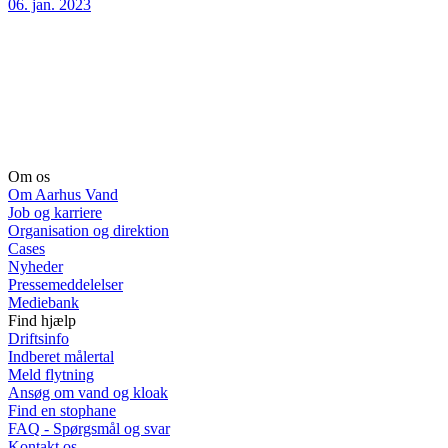
06. jan. 2023
Om os
Om Aarhus Vand
Job og karriere
Organisation og direktion
Cases
Nyheder
Pressemeddelelser
Mediebank
Find hjælp
Driftsinfo
Indberet målertal
Meld flytning
Ansøg om vand og kloak
Find en stophane
FAQ - Spørgsmål og svar
Kontakt os