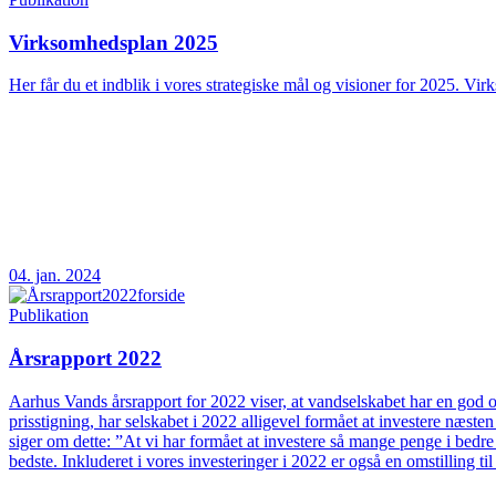
Virksomhedsplan 2025
Her får du et indblik i vores strategiske mål og visioner for 2025. Vir
04. jan. 2024
Publikation
Årsrapport 2022
Aarhus Vands årsrapport for 2022 viser, at vandselskabet har en god og
prisstigning, har selskabet i 2022 alligevel formået at investere næs
siger om dette: ”At vi har formået at investere så mange penge i bedre
bedste. Inkluderet i vores investeringer i 2022 er også en omstilling t