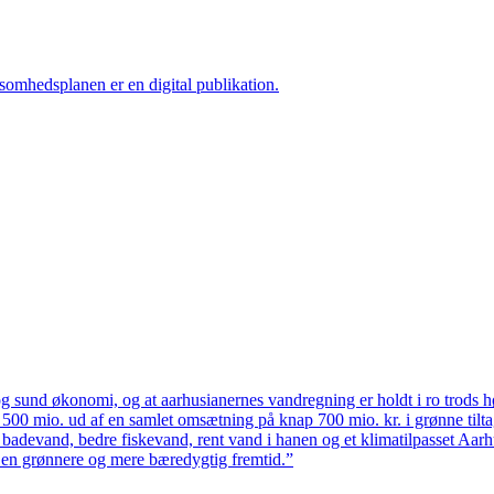
ksomhedsplanen er en digital publikation.
 sund økonomi, og at aarhusianernes vandregning er holdt i ro trods høj
ten 500 mio. ud af en samlet omsætning på knap 700 mio. kr. i grønne til
 badevand, bedre fiskevand, rent vand i hanen og et klimatilpasset Aarh
il en grønnere og mere bæredygtig fremtid.”