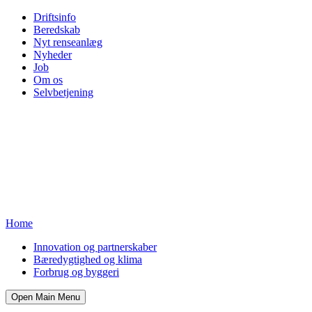
Driftsinfo
Beredskab
Nyt renseanlæg
Nyheder
Job
Om os
Selvbetjening
Home
Innovation og partnerskaber
Bæredygtighed og klima
Forbrug og byggeri
Open Main Menu