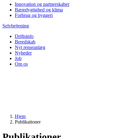
Innovation og partnerskaber
Bæredygtighed og klima
Forbrug og byggeri
Selvbetjening
Driftsinfo
Beredskab
Nyt renseanlæg
Nyheder
Job
Om os
Hjem
Publikationer
Publikationer