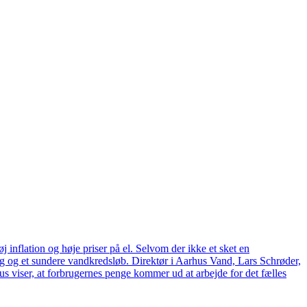
 inflation og høje priser på el. Selvom der ikke et sket en
tag og et sundere vandkredsløb. Direktør i Aarhus Vand, Lars Schrøder,
us viser, at forbrugernes penge kommer ud at arbejde for det fælles