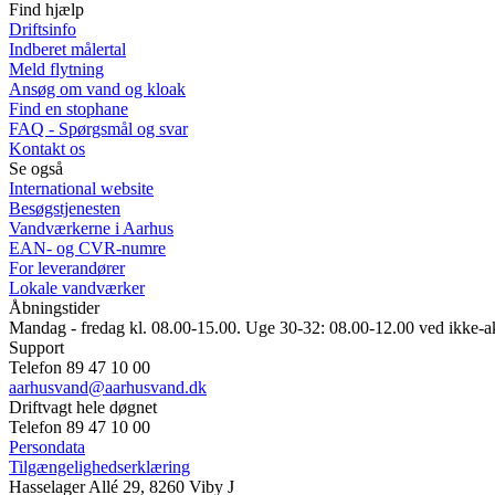
Find hjælp
Driftsinfo
Indberet målertal
Meld flytning
Ansøg om vand og kloak
Find en stophane
FAQ - Spørgsmål og svar
Kontakt os
Se også
International website
Besøgstjenesten
Vandværkerne i Aarhus
EAN- og CVR-numre
For leverandører
Lokale vandværker
Åbningstider
Mandag - fredag kl. 08.00-15.00. Uge 30-32: 08.00-12.00 ved ikke-a
Support
Telefon 89 47 10 00
aarhusvand@aarhusvand.dk
Driftvagt hele døgnet
Telefon 89 47 10 00
Persondata
Tilgængelighedserklæring
Hasselager Allé 29, 8260 Viby J