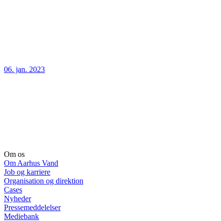
06. jan. 2023
Om os
Om Aarhus Vand
Job og karriere
Organisation og direktion
Cases
Nyheder
Pressemeddelelser
Mediebank