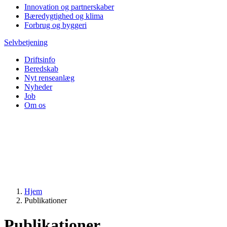
Innovation og partnerskaber
Bæredygtighed og klima
Forbrug og byggeri
Selvbetjening
Driftsinfo
Beredskab
Nyt renseanlæg
Nyheder
Job
Om os
Hjem
Publikationer
Publikationer