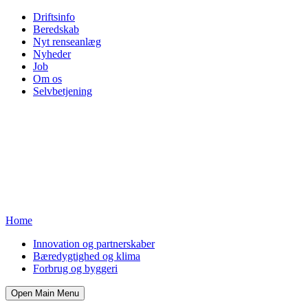
Driftsinfo
Beredskab
Nyt renseanlæg
Nyheder
Job
Om os
Selvbetjening
Home
Innovation og partnerskaber
Bæredygtighed og klima
Forbrug og byggeri
Open Main Menu