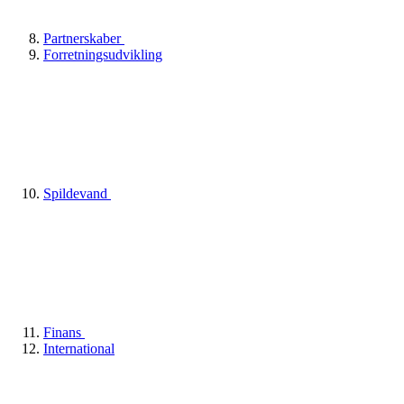
Partnerskaber
Forretningsudvikling
Spildevand
Finans
International