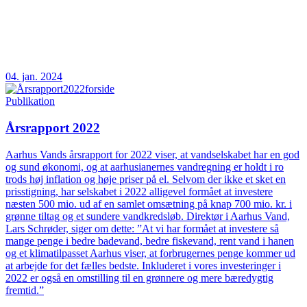
04. jan. 2024
Publikation
Årsrapport 2022
Aarhus Vands årsrapport for 2022 viser, at vandselskabet har en god
og sund økonomi, og at aarhusianernes vandregning er holdt i ro
trods høj inflation og høje priser på el. Selvom der ikke et sket en
prisstigning, har selskabet i 2022 alligevel formået at investere
næsten 500 mio. ud af en samlet omsætning på knap 700 mio. kr. i
grønne tiltag og et sundere vandkredsløb. Direktør i Aarhus Vand,
Lars Schrøder, siger om dette: ”At vi har formået at investere så
mange penge i bedre badevand, bedre fiskevand, rent vand i hanen
og et klimatilpasset Aarhus viser, at forbrugernes penge kommer ud
at arbejde for det fælles bedste. Inkluderet i vores investeringer i
2022 er også en omstilling til en grønnere og mere bæredygtig
fremtid.”