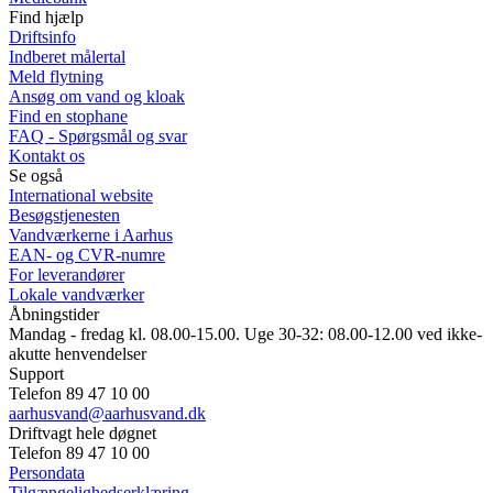
Find hjælp
Driftsinfo
Indberet målertal
Meld flytning
Ansøg om vand og kloak
Find en stophane
FAQ - Spørgsmål og svar
Kontakt os
Se også
International website
Besøgstjenesten
Vandværkerne i Aarhus
EAN- og CVR-numre
For leverandører
Lokale vandværker
Åbningstider
Mandag - fredag kl. 08.00-15.00. Uge 30-32: 08.00-12.00 ved ikke-
akutte henvendelser
Support
Telefon 89 47 10 00
aarhusvand@aarhusvand.dk
Driftvagt hele døgnet
Telefon 89 47 10 00
Persondata
Tilgængelighedserklæring