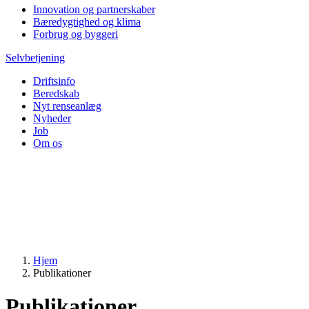
Innovation og partnerskaber
Bæredygtighed og klima
Forbrug og byggeri
Selvbetjening
Driftsinfo
Beredskab
Nyt renseanlæg
Nyheder
Job
Om os
Hjem
Publikationer
Publikationer