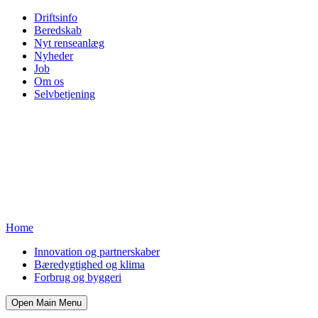
Driftsinfo
Beredskab
Nyt renseanlæg
Nyheder
Job
Om os
Selvbetjening
Home
Innovation og partnerskaber
Bæredygtighed og klima
Forbrug og byggeri
Open Main Menu