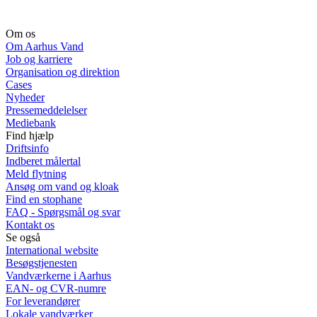
Om os
Om Aarhus Vand
Job og karriere
Organisation og direktion
Cases
Nyheder
Pressemeddelelser
Mediebank
Find hjælp
Driftsinfo
Indberet målertal
Meld flytning
Ansøg om vand og kloak
Find en stophane
FAQ - Spørgsmål og svar
Kontakt os
Se også
International website
Besøgstjenesten
Vandværkerne i Aarhus
EAN- og CVR-numre
For leverandører
Lokale vandværker