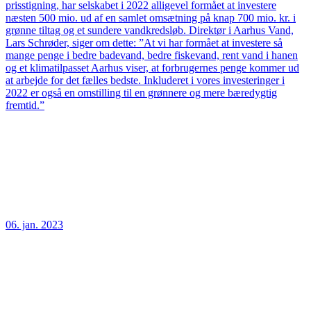
prisstigning, har selskabet i 2022 alligevel formået at investere
næsten 500 mio. ud af en samlet omsætning på knap 700 mio. kr. i
grønne tiltag og et sundere vandkredsløb. Direktør i Aarhus Vand,
Lars Schrøder, siger om dette: ”At vi har formået at investere så
mange penge i bedre badevand, bedre fiskevand, rent vand i hanen
og et klimatilpasset Aarhus viser, at forbrugernes penge kommer ud
at arbejde for det fælles bedste. Inkluderet i vores investeringer i
2022 er også en omstilling til en grønnere og mere bæredygtig
fremtid.”
06. jan. 2023