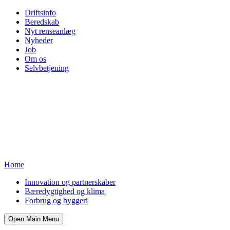
Driftsinfo
Beredskab
Nyt renseanlæg
Nyheder
Job
Om os
Selvbetjening
Home
Innovation og partnerskaber
Bæredygtighed og klima
Forbrug og byggeri
Open Main Menu