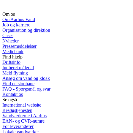
Om os
Om Aarhus Vand
Job og karriere
Organisation og direktion
Cases
Nyheder
Pressemeddelelser
Mediebank
Find hjælp
Driftsinfo
Indberet målertal
Meld flytning
Ansøg om vand og kloak
Find en stophane
FAQ - Spørgsmål og svar
Kontakt os
Se også
International website
Besøgstjenesten
Vandværkerne i Aarhus
EAN- og CVR-numre
For leverandører
Lokale vandværker