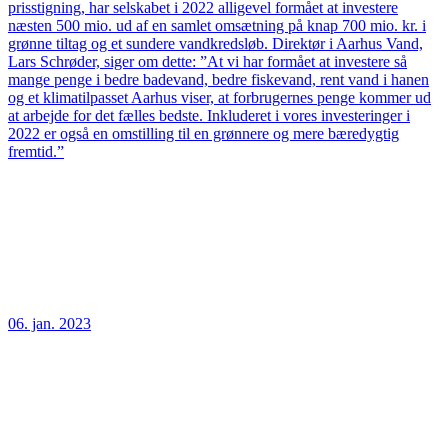
prisstigning, har selskabet i 2022 alligevel formået at investere
næsten 500 mio. ud af en samlet omsætning på knap 700 mio. kr. i
grønne tiltag og et sundere vandkredsløb. Direktør i Aarhus Vand,
Lars Schrøder, siger om dette: ”At vi har formået at investere så
mange penge i bedre badevand, bedre fiskevand, rent vand i hanen
og et klimatilpasset Aarhus viser, at forbrugernes penge kommer ud
at arbejde for det fælles bedste. Inkluderet i vores investeringer i
2022 er også en omstilling til en grønnere og mere bæredygtig
fremtid.”
06. jan. 2023