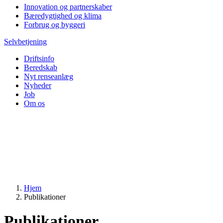
Innovation og partnerskaber
Bæredygtighed og klima
Forbrug og byggeri
Selvbetjening
Driftsinfo
Beredskab
Nyt renseanlæg
Nyheder
Job
Om os
Hjem
Publikationer
Publikationer