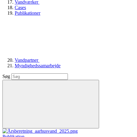
Vandværker
Cases
Publikationer
Vandpartner
Myndighedssamarbejde
Søg
Publikation