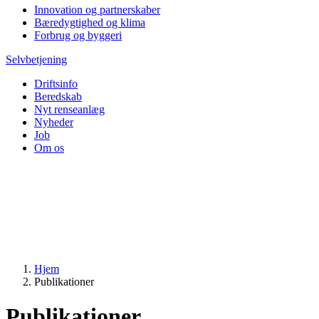
Innovation og partnerskaber
Bæredygtighed og klima
Forbrug og byggeri
Selvbetjening
Driftsinfo
Beredskab
Nyt renseanlæg
Nyheder
Job
Om os
Hjem
Publikationer
Publikationer