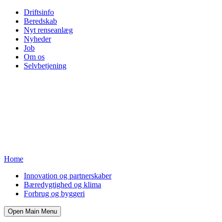
Driftsinfo
Beredskab
Nyt renseanlæg
Nyheder
Job
Om os
Selvbetjening
Home
Innovation og partnerskaber
Bæredygtighed og klima
Forbrug og byggeri
Open Main Menu