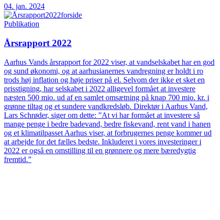
04. jan. 2024
Publikation
Årsrapport 2022
Aarhus Vands årsrapport for 2022 viser, at vandselskabet har en god
og sund økonomi, og at aarhusianernes vandregning er holdt i ro
trods høj inflation og høje priser på el. Selvom der ikke et sket en
prisstigning, har selskabet i 2022 alligevel formået at investere
næsten 500 mio. ud af en samlet omsætning på knap 700 mio. kr. i
grønne tiltag og et sundere vandkredsløb. Direktør i Aarhus Vand,
Lars Schrøder, siger om dette: ”At vi har formået at investere så
mange penge i bedre badevand, bedre fiskevand, rent vand i hanen
og et klimatilpasset Aarhus viser, at forbrugernes penge kommer ud
at arbejde for det fælles bedste. Inkluderet i vores investeringer i
2022 er også en omstilling til en grønnere og mere bæredygtig
fremtid.”