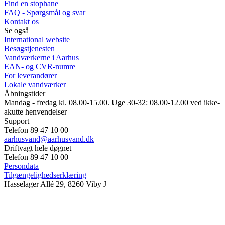
Find en stophane
FAQ - Spørgsmål og svar
Kontakt os
Se også
International website
Besøgstjenesten
Vandværkerne i Aarhus
EAN- og CVR-numre
For leverandører
Lokale vandværker
Åbningstider
Mandag - fredag kl. 08.00-15.00. Uge 30-32: 08.00-12.00 ved ikke-
akutte henvendelser
Support
Telefon 89 47 10 00
aarhusvand@aarhusvand.dk
Driftvagt hele døgnet
Telefon 89 47 10 00
Persondata
Tilgængelighedserklæring
Hasselager Allé 29, 8260 Viby J