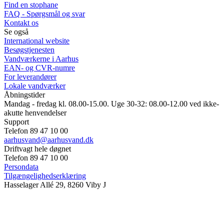
Find en stophane
FAQ - Spørgsmål og svar
Kontakt os
Se også
International website
Besøgstjenesten
Vandværkerne i Aarhus
EAN- og CVR-numre
For leverandører
Lokale vandværker
Åbningstider
Mandag - fredag kl. 08.00-15.00. Uge 30-32: 08.00-12.00 ved ikke-
akutte henvendelser
Support
Telefon 89 47 10 00
aarhusvand@aarhusvand.dk
Driftvagt hele døgnet
Telefon 89 47 10 00
Persondata
Tilgængelighedserklæring
Hasselager Allé 29, 8260 Viby J