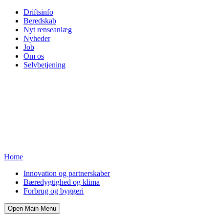
Driftsinfo
Beredskab
Nyt renseanlæg
Nyheder
Job
Om os
Selvbetjening
Home
Innovation og partnerskaber
Bæredygtighed og klima
Forbrug og byggeri
Open Main Menu