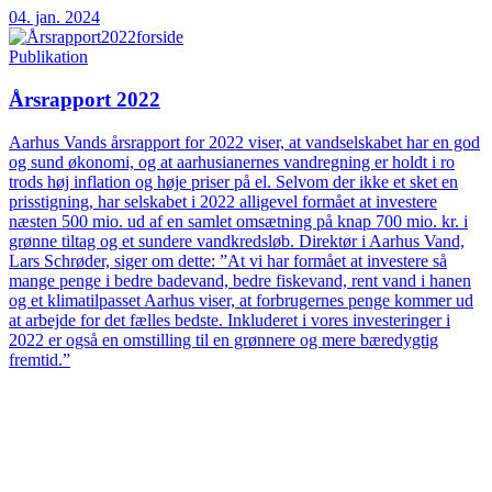
04. jan. 2024
Publikation
Årsrapport 2022
Aarhus Vands årsrapport for 2022 viser, at vandselskabet har en god
og sund økonomi, og at aarhusianernes vandregning er holdt i ro
trods høj inflation og høje priser på el. Selvom der ikke et sket en
prisstigning, har selskabet i 2022 alligevel formået at investere
næsten 500 mio. ud af en samlet omsætning på knap 700 mio. kr. i
grønne tiltag og et sundere vandkredsløb. Direktør i Aarhus Vand,
Lars Schrøder, siger om dette: ”At vi har formået at investere så
mange penge i bedre badevand, bedre fiskevand, rent vand i hanen
og et klimatilpasset Aarhus viser, at forbrugernes penge kommer ud
at arbejde for det fælles bedste. Inkluderet i vores investeringer i
2022 er også en omstilling til en grønnere og mere bæredygtig
fremtid.”