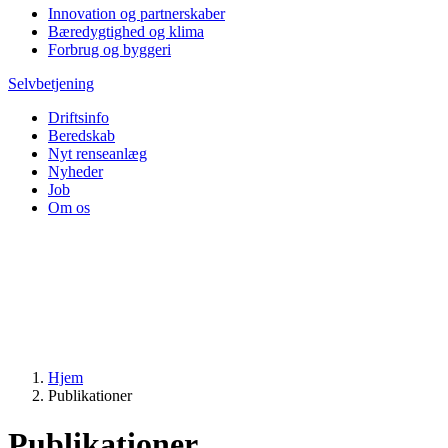
Innovation og partnerskaber
Bæredygtighed og klima
Forbrug og byggeri
Selvbetjening
Driftsinfo
Beredskab
Nyt renseanlæg
Nyheder
Job
Om os
Hjem
Publikationer
Publikationer