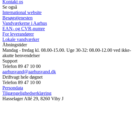
Kontakt os
Se også
International website
Besøgstjenesten
Vandværkerne i Aarhus
EAN- og CVR-numre
For leverandører
Lokale vandværker
Åbningstider
Mandag - fredag kl. 08.00-15.00. Uge 30-32: 08.00-12.00 ved ikke-
akutte henvendelser
Support
Telefon 89 47 10 00
aarhusvand@aarhusvand.dk
Driftvagt hele døgnet
Telefon 89 47 10 00
Persondata
Tilgængelighedserklæring
Hasselager Allé 29, 8260 Viby J