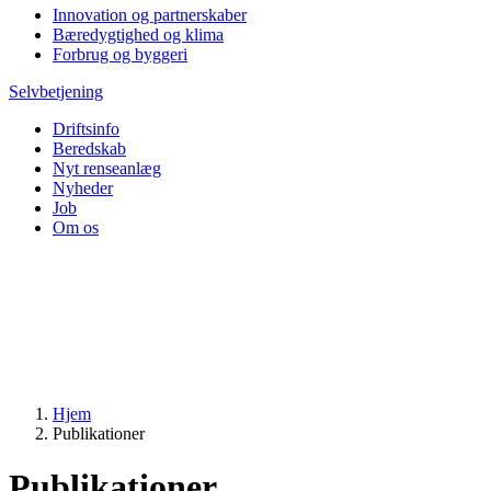
Innovation og partnerskaber
Bæredygtighed og klima
Forbrug og byggeri
Selvbetjening
Driftsinfo
Beredskab
Nyt renseanlæg
Nyheder
Job
Om os
Hjem
Publikationer
Publikationer