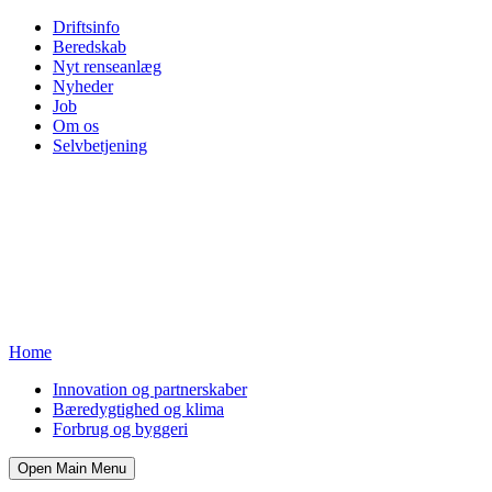
Driftsinfo
Beredskab
Nyt renseanlæg
Nyheder
Job
Om os
Selvbetjening
Home
Innovation og partnerskaber
Bæredygtighed og klima
Forbrug og byggeri
Open Main Menu