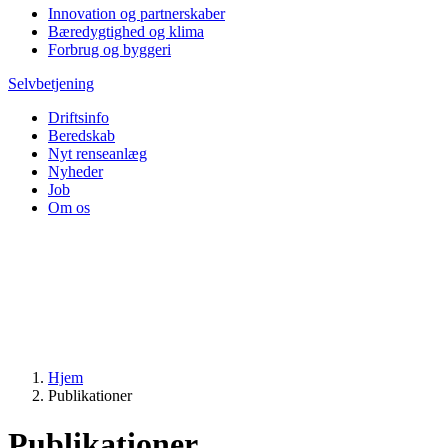
Innovation og partnerskaber
Bæredygtighed og klima
Forbrug og byggeri
Selvbetjening
Driftsinfo
Beredskab
Nyt renseanlæg
Nyheder
Job
Om os
Hjem
Publikationer
Publikationer