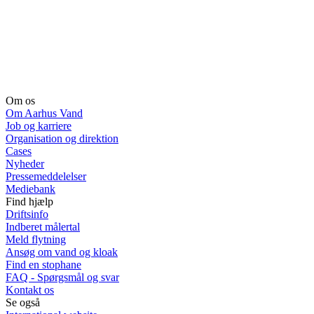
Om os
Om Aarhus Vand
Job og karriere
Organisation og direktion
Cases
Nyheder
Pressemeddelelser
Mediebank
Find hjælp
Driftsinfo
Indberet målertal
Meld flytning
Ansøg om vand og kloak
Find en stophane
FAQ - Spørgsmål og svar
Kontakt os
Se også