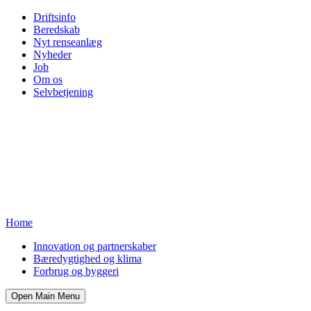
Driftsinfo
Beredskab
Nyt renseanlæg
Nyheder
Job
Om os
Selvbetjening
Home
Innovation og partnerskaber
Bæredygtighed og klima
Forbrug og byggeri
Open Main Menu