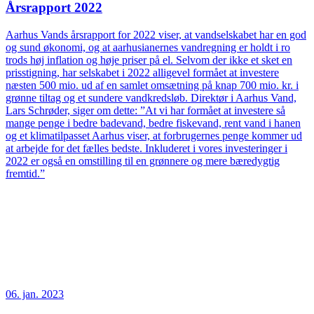
Årsrapport 2022
Aarhus Vands årsrapport for 2022 viser, at vandselskabet har en god
og sund økonomi, og at aarhusianernes vandregning er holdt i ro
trods høj inflation og høje priser på el. Selvom der ikke et sket en
prisstigning, har selskabet i 2022 alligevel formået at investere
næsten 500 mio. ud af en samlet omsætning på knap 700 mio. kr. i
grønne tiltag og et sundere vandkredsløb. Direktør i Aarhus Vand,
Lars Schrøder, siger om dette: ”At vi har formået at investere så
mange penge i bedre badevand, bedre fiskevand, rent vand i hanen
og et klimatilpasset Aarhus viser, at forbrugernes penge kommer ud
at arbejde for det fælles bedste. Inkluderet i vores investeringer i
2022 er også en omstilling til en grønnere og mere bæredygtig
fremtid.”
06. jan. 2023