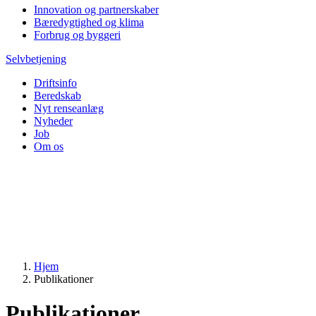
Innovation og partnerskaber
Bæredygtighed og klima
Forbrug og byggeri
Selvbetjening
Driftsinfo
Beredskab
Nyt renseanlæg
Nyheder
Job
Om os
Hjem
Publikationer
Publikationer