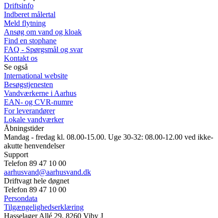
Driftsinfo
Indberet målertal
Meld flytning
Ansøg om vand og kloak
Find en stophane
FAQ - Spørgsmål og svar
Kontakt os
Se også
International website
Besøgstjenesten
Vandværkerne i Aarhus
EAN- og CVR-numre
For leverandører
Lokale vandværker
Åbningstider
Mandag - fredag kl. 08.00-15.00. Uge 30-32: 08.00-12.00 ved ikke-
akutte henvendelser
Support
Telefon 89 47 10 00
aarhusvand@aarhusvand.dk
Driftvagt hele døgnet
Telefon 89 47 10 00
Persondata
Tilgængelighedserklæring
Hasselager Allé 29, 8260 Viby J