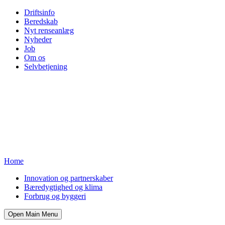
Driftsinfo
Beredskab
Nyt renseanlæg
Nyheder
Job
Om os
Selvbetjening
Home
Innovation og partnerskaber
Bæredygtighed og klima
Forbrug og byggeri
Open Main Menu