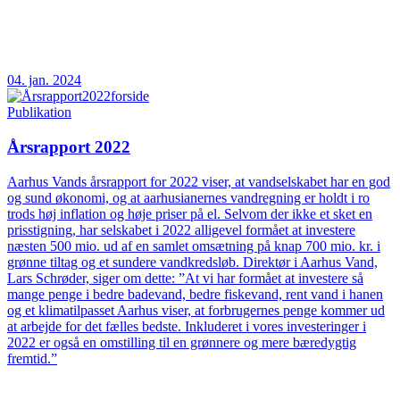
04. jan. 2024
Publikation
Årsrapport 2022
Aarhus Vands årsrapport for 2022 viser, at vandselskabet har en god
og sund økonomi, og at aarhusianernes vandregning er holdt i ro
trods høj inflation og høje priser på el. Selvom der ikke et sket en
prisstigning, har selskabet i 2022 alligevel formået at investere
næsten 500 mio. ud af en samlet omsætning på knap 700 mio. kr. i
grønne tiltag og et sundere vandkredsløb. Direktør i Aarhus Vand,
Lars Schrøder, siger om dette: ”At vi har formået at investere så
mange penge i bedre badevand, bedre fiskevand, rent vand i hanen
og et klimatilpasset Aarhus viser, at forbrugernes penge kommer ud
at arbejde for det fælles bedste. Inkluderet i vores investeringer i
2022 er også en omstilling til en grønnere og mere bæredygtig
fremtid.”