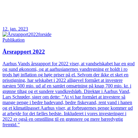
12. jan. 2023
Publikation
Årsrapport 2022
Aarhus Vands årsrapport for 2022 viser, at vandselskabet har en god
og sund økonomi, og at aarhusianernes vandregning er holdt i ro
trods høj inflation og høje priser på el. Selvom der ikke et sket en
prisstigning, har selskabet i 2022 alligevel formået at investere
næsten 500 mio. ud af en samlet omsætning på knap 700 mio. kr. i
grønne tiltag og et sundere vandkredsløb. Direktør i Aarhus Vand,
Lars Schrøder, siger om dette: ”At vi har formået at investere så
mange penge i bedre badevand, bedre fiskevand, rent vand i hanen
og et klimatilpasset Aarhus viser, at forbrugernes penge kommer ud
at arbejde for det fælles bedste. Inkluderet i vores investeringer i
2022 er også en omstilling til en grønnere og mere bæredygtig
fremtid.”