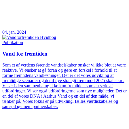
04. jan. 2024
Publikation
Vand for fremtiden
Som et af verdens førende vandselskaber ønsker vi ikke blot at være
reaktive. Vi ønsker at gå foran og gøre en forskel i forhold til at
forme fremtidens vandløsninger. Det er det vores udvikling af
fremtidige scenarier og deraf nye strategi frem mod 2025 skal sikre.
Vi ser i den sammenhæng ikke kun fremtiden som en serie af
udfordringer. Vi ser også udfordringerne som nye muligheder. Det er
en del af vores DNA i Aarhus Vand og en del af den måde, vi
tænker på. Vores fokus er på udvikling, fælles værdiskabelse og
samspil gennem partnerskaber.