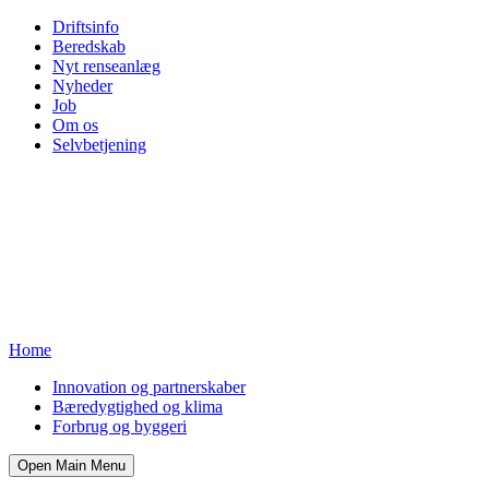
Driftsinfo
Beredskab
Nyt renseanlæg
Nyheder
Job
Om os
Selvbetjening
Home
Innovation og partnerskaber
Bæredygtighed og klima
Forbrug og byggeri
Open Main Menu