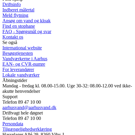
Driftsinfo
Indberet målertal
Meld flytning
Ansøg om vand og kloak
Find en stophane
FAQ - Spørgsmål og svar
Kontakt os
Se også
International website
Besøgstjenesten
Vandværkerne i Aarhus
EAN- og CVR-numre
For leverandører
Lokale vandværker
Åbningstider
Mandag - fredag kl. 08.00-15.00. Uge 30-32: 08.00-12.00 ved ikke-
akutte henvendelser
Support
Telefon 89 47 10 00
aarhusvand@aarhusvand.dk
Driftvagt hele døgnet
Telefon 89 47 10 00
Persondata
Tilgængelighedserklæring
Hasselager Allé 29, 8260 Viby J