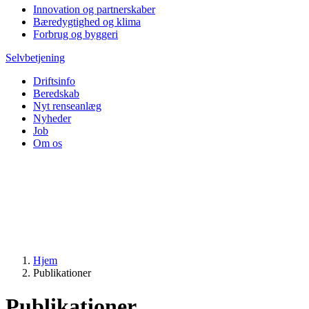
Innovation og partnerskaber
Bæredygtighed og klima
Forbrug og byggeri
Selvbetjening
Driftsinfo
Beredskab
Nyt renseanlæg
Nyheder
Job
Om os
Hjem
Publikationer
Publikationer