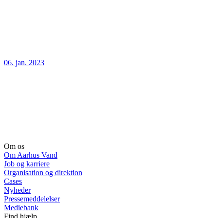
06. jan. 2023
Om os
Om Aarhus Vand
Job og karriere
Organisation og direktion
Cases
Nyheder
Pressemeddelelser
Mediebank
Find hjælp