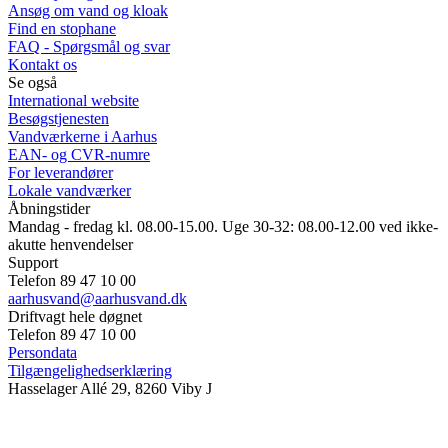
Ansøg om vand og kloak
Find en stophane
FAQ - Spørgsmål og svar
Kontakt os
Se også
International website
Besøgstjenesten
Vandværkerne i Aarhus
EAN- og CVR-numre
For leverandører
Lokale vandværker
Åbningstider
Mandag - fredag kl. 08.00-15.00. Uge 30-32: 08.00-12.00 ved ikke-
akutte henvendelser
Support
Telefon 89 47 10 00
aarhusvand@aarhusvand.dk
Driftvagt hele døgnet
Telefon 89 47 10 00
Persondata
Tilgængelighedserklæring
Hasselager Allé 29, 8260 Viby J