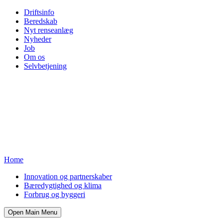
Driftsinfo
Beredskab
Nyt renseanlæg
Nyheder
Job
Om os
Selvbetjening
Home
Innovation og partnerskaber
Bæredygtighed og klima
Forbrug og byggeri
Open Main Menu