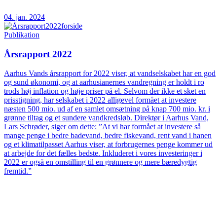
04. jan. 2024
Publikation
Årsrapport 2022
Aarhus Vands årsrapport for 2022 viser, at vandselskabet har en god
og sund økonomi, og at aarhusianernes vandregning er holdt i ro
trods høj inflation og høje priser på el. Selvom der ikke et sket en
prisstigning, har selskabet i 2022 alligevel formået at investere
næsten 500 mio. ud af en samlet omsætning på knap 700 mio. kr. i
grønne tiltag og et sundere vandkredsløb. Direktør i Aarhus Vand,
Lars Schrøder, siger om dette: ”At vi har formået at investere så
mange penge i bedre badevand, bedre fiskevand, rent vand i hanen
og et klimatilpasset Aarhus viser, at forbrugernes penge kommer ud
at arbejde for det fælles bedste. Inkluderet i vores investeringer i
2022 er også en omstilling til en grønnere og mere bæredygtig
fremtid.”