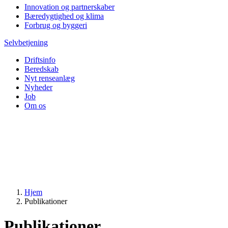
Innovation og partnerskaber
Bæredygtighed og klima
Forbrug og byggeri
Selvbetjening
Driftsinfo
Beredskab
Nyt renseanlæg
Nyheder
Job
Om os
Hjem
Publikationer
Publikationer