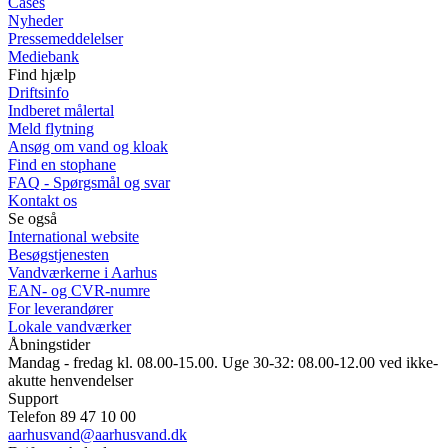
Cases
Nyheder
Pressemeddelelser
Mediebank
Find hjælp
Driftsinfo
Indberet målertal
Meld flytning
Ansøg om vand og kloak
Find en stophane
FAQ - Spørgsmål og svar
Kontakt os
Se også
International website
Besøgstjenesten
Vandværkerne i Aarhus
EAN- og CVR-numre
For leverandører
Lokale vandværker
Åbningstider
Mandag - fredag kl. 08.00-15.00. Uge 30-32: 08.00-12.00 ved ikke-
akutte henvendelser
Support
Telefon 89 47 10 00
aarhusvand@aarhusvand.dk