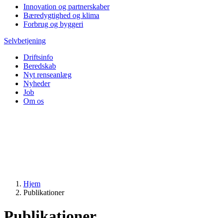
Innovation og partnerskaber
Bæredygtighed og klima
Forbrug og byggeri
Selvbetjening
Driftsinfo
Beredskab
Nyt renseanlæg
Nyheder
Job
Om os
Hjem
Publikationer
Publikationer