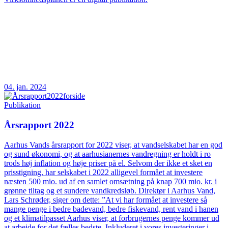
04. jan. 2024
Publikation
Årsrapport 2022
Aarhus Vands årsrapport for 2022 viser, at vandselskabet har en god
og sund økonomi, og at aarhusianernes vandregning er holdt i ro
trods høj inflation og høje priser på el. Selvom der ikke et sket en
prisstigning, har selskabet i 2022 alligevel formået at investere
næsten 500 mio. ud af en samlet omsætning på knap 700 mio. kr. i
grønne tiltag og et sundere vandkredsløb. Direktør i Aarhus Vand,
Lars Schrøder, siger om dette: ”At vi har formået at investere så
mange penge i bedre badevand, bedre fiskevand, rent vand i hanen
og et klimatilpasset Aarhus viser, at forbrugernes penge kommer ud
at arbejde for det fælles bedste. Inkluderet i vores investeringer i