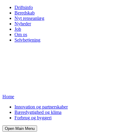
Driftsinfo
Beredskab
Nyt renseanlæg
Nyheder
Job
Om os
Selvbetjening
Home
Innovation og partnerskaber
Bæredygtighed og klima
Forbrug og byggeri
Open Main Menu