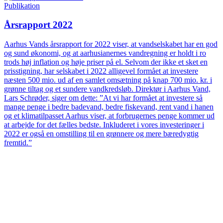
Publikation
Årsrapport 2022
Aarhus Vands årsrapport for 2022 viser, at vandselskabet har en god
og sund økonomi, og at aarhusianernes vandregning er holdt i ro
trods høj inflation og høje priser på el. Selvom der ikke et sket en
prisstigning, har selskabet i 2022 alligevel formået at investere
næsten 500 mio. ud af en samlet omsætning på knap 700 mio. kr. i
grønne tiltag og et sundere vandkredsløb. Direktør i Aarhus Vand,
Lars Schrøder, siger om dette: ”At vi har formået at investere så
mange penge i bedre badevand, bedre fiskevand, rent vand i hanen
og et klimatilpasset Aarhus viser, at forbrugernes penge kommer ud
at arbejde for det fælles bedste. Inkluderet i vores investeringer i
2022 er også en omstilling til en grønnere og mere bæredygtig
fremtid.”