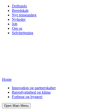
Driftsinfo
Beredskab
Nyt renseanlæg
Nyheder
Job
Om os
Selvbetjening
Home
Innovation og partnerskaber
Bæredygtighed og klima
Forbrug og byggeri
Open Main Menu