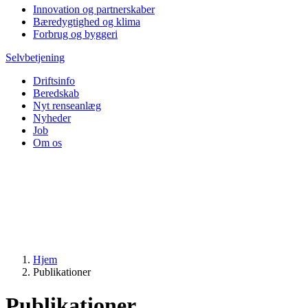
Innovation og partnerskaber
Bæredygtighed og klima
Forbrug og byggeri
Selvbetjening
Driftsinfo
Beredskab
Nyt renseanlæg
Nyheder
Job
Om os
Hjem
Publikationer
Publikationer