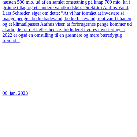
næsten 500 mio. ud af en samlet omsætning på knap 700 mio. kr. i
grønne tiltag og et sundere vandkredsløb. Direktør i Aarhus Vand,
Lars Schrøder, siger om dette: ”At vi har formået at investere så
mange penge i bedre badevand, bedre fiskevand, rent vand i hanen
og et klimatilpasset Aarhus viser, at forbrugernes penge kommer ud
at arbejde for det fælles bedste. Inkluderet i vores investeringer i
2022 er også en omstilling til en grønnere og mere bæredygtig
fremtid.”
06. jan. 2023