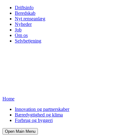
Driftsinfo
Beredskab
Nyt renseanlæg
Nyheder
Job
Om os
Selvbetjening
Home
Innovation og partnerskaber
Bæredygtighed og klima
Forbrug og byggeri
Open Main Menu