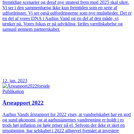
fremtidige scenarier og deraf nye strategi frem mod 2025 skal sikre.
Vi ser i den sammenhæng ikke kun fremtiden som en serie af
udfordringer. Vi ser også udfordringerne som nye muligheder. Det er
en del af vores DNA i Aarhus Vand og en del af den måde, vi
tænker på. Vores fokus er på udvikling, fælles værdiskabelse og
samspil gennem partnerskaber.
12. jan. 2023
Publikation
Årsrapport 2022
Aarhus Vands årsrapport for 2022 viser, at vandselskabet har en god
og sund økonomi, og at aarhusianernes vandregning er holdt i ro
trods høj inflation og høje priser på el. Selvom der ikke et sket en
prisstigning, har selskabet i 2022 alligevel formået at investere