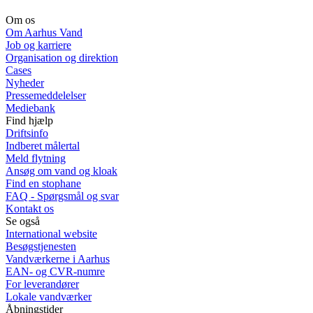
Om os
Om Aarhus Vand
Job og karriere
Organisation og direktion
Cases
Nyheder
Pressemeddelelser
Mediebank
Find hjælp
Driftsinfo
Indberet målertal
Meld flytning
Ansøg om vand og kloak
Find en stophane
FAQ - Spørgsmål og svar
Kontakt os
Se også
International website
Besøgstjenesten
Vandværkerne i Aarhus
EAN- og CVR-numre
For leverandører
Lokale vandværker
Åbningstider