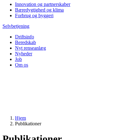
Innovation og partnerskaber
Bæredygtighed og klima
Forbrug og byggeri
Selvbetjening
Driftsinfo
Beredskab
Nyt renseanlæg
Nyheder
Job
Om os
Hjem
Publikationer
Publikationer