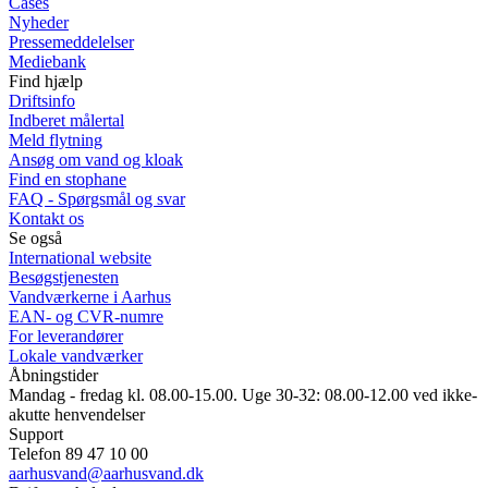
Cases
Nyheder
Pressemeddelelser
Mediebank
Find hjælp
Driftsinfo
Indberet målertal
Meld flytning
Ansøg om vand og kloak
Find en stophane
FAQ - Spørgsmål og svar
Kontakt os
Se også
International website
Besøgstjenesten
Vandværkerne i Aarhus
EAN- og CVR-numre
For leverandører
Lokale vandværker
Åbningstider
Mandag - fredag kl. 08.00-15.00. Uge 30-32: 08.00-12.00 ved ikke-
akutte henvendelser
Support
Telefon 89 47 10 00
aarhusvand@aarhusvand.dk