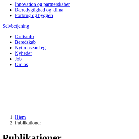
Innovation og partnerskaber
Bæredygtighed og klima
Forbrug og byggeri
Selvbetjening
Driftsinfo
Beredskab
Nyt renseanlæg
Nyheder
Job
Om os
Hjem
Publikationer
Publikationer