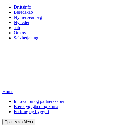
Driftsinfo
Beredskab
Nyt renseanlæg
Nyheder
Job
Om os
Selvbetjening
Home
Innovation og partnerskaber
Bæredygtighed og klima
Forbrug og byggeri
Open Main Menu