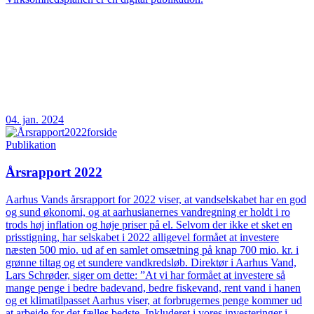
04. jan. 2024
Publikation
Årsrapport 2022
Aarhus Vands årsrapport for 2022 viser, at vandselskabet har en god
og sund økonomi, og at aarhusianernes vandregning er holdt i ro
trods høj inflation og høje priser på el. Selvom der ikke et sket en
prisstigning, har selskabet i 2022 alligevel formået at investere
næsten 500 mio. ud af en samlet omsætning på knap 700 mio. kr. i
grønne tiltag og et sundere vandkredsløb. Direktør i Aarhus Vand,
Lars Schrøder, siger om dette: ”At vi har formået at investere så
mange penge i bedre badevand, bedre fiskevand, rent vand i hanen
og et klimatilpasset Aarhus viser, at forbrugernes penge kommer ud
at arbejde for det fælles bedste. Inkluderet i vores investeringer i