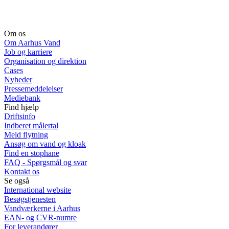
Om os
Om Aarhus Vand
Job og karriere
Organisation og direktion
Cases
Nyheder
Pressemeddelelser
Mediebank
Find hjælp
Driftsinfo
Indberet målertal
Meld flytning
Ansøg om vand og kloak
Find en stophane
FAQ - Spørgsmål og svar
Kontakt os
Se også
International website
Besøgstjenesten
Vandværkerne i Aarhus
EAN- og CVR-numre
For leverandører