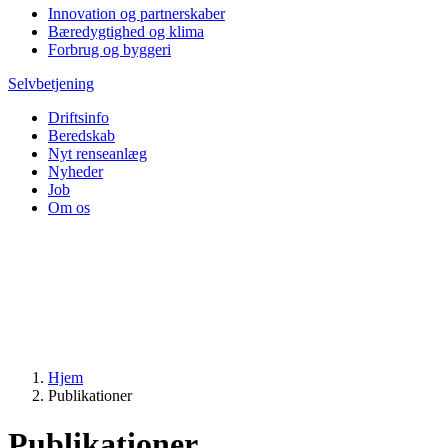
Innovation og partnerskaber
Bæredygtighed og klima
Forbrug og byggeri
Selvbetjening
Driftsinfo
Beredskab
Nyt renseanlæg
Nyheder
Job
Om os
Hjem
Publikationer
Publikationer