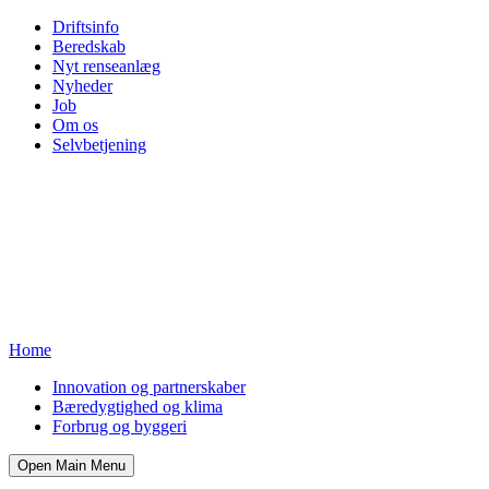
Driftsinfo
Beredskab
Nyt renseanlæg
Nyheder
Job
Om os
Selvbetjening
Home
Innovation og partnerskaber
Bæredygtighed og klima
Forbrug og byggeri
Open Main Menu