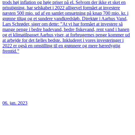
trods høj inflation og høje priser på el. Selvom der ikke et sket en
prisstigning, har selskabet i 2022 alligevel formået at investere
næsten 500 mio. ud af en samlet omsætning på knap 700 mio. kr. i
grønne tiltag og et sundere vandkredsløb. Direktør i Aarhus Vand,
Lars Schrøder, siger om dette: ”At vi har formået at investere så
mange penge i bedre badevand, bedre fiskevand, rent vand i hanen
og et klimatilpasset Aarhus viser, at forbrugernes penge kommer ud
at arbejde for det fælles bedste. Inkluderet i vores investeringer i
2022 er også en omstilling til en grønnere og mere bæredygtig
fremtid.”
06. jan. 2023