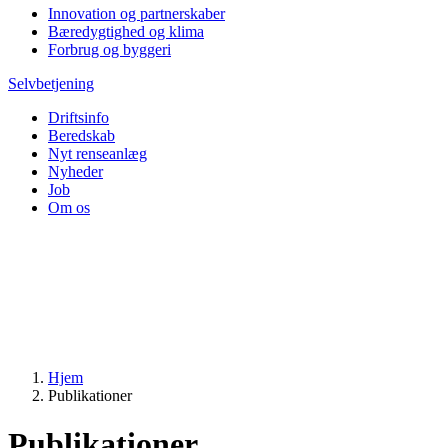
Innovation og partnerskaber
Bæredygtighed og klima
Forbrug og byggeri
Selvbetjening
Driftsinfo
Beredskab
Nyt renseanlæg
Nyheder
Job
Om os
Hjem
Publikationer
Publikationer