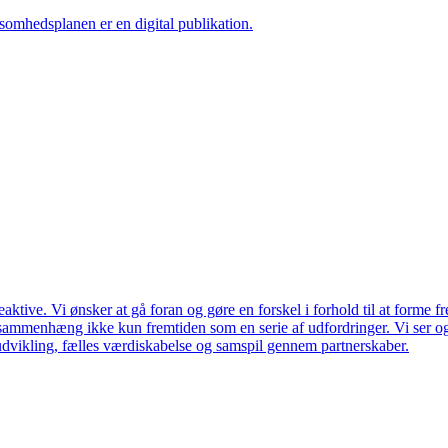
ksomhedsplanen er en digital publikation.
ktive. Vi ønsker at gå foran og gøre en forskel i forhold til at forme f
en sammenhæng ikke kun fremtiden som en serie af udfordringer. Vi ser 
udvikling, fælles værdiskabelse og samspil gennem partnerskaber.