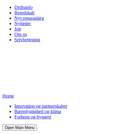
Driftsinfo
Beredskab
Nyt renseanlæg
Nyheder
Job
Om os
Selvbetjening
Home
Innovation og partnerskaber
Bæredygtighed og klima
Forbrug og byggeri
Open Main Menu