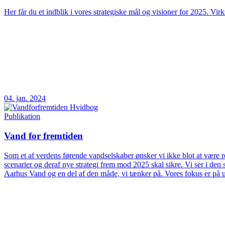
Her får du et indblik i vores strategiske mål og visioner for 2025. Vir
04. jan. 2024
Publikation
Vand for fremtiden
Som et af verdens førende vandselskaber ønsker vi ikke blot at være rea
scenarier og deraf nye strategi frem mod 2025 skal sikre. Vi ser i d
Aarhus Vand og en del af den måde, vi tænker på. Vores fokus er på 