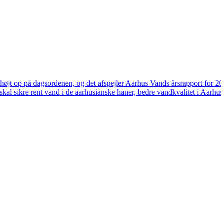
højt op på dagsordenen, og det afspejler Aarhus Vands årsrapport for 
skal sikre rent vand i de aarhusianske haner, bedre vandkvalitet i Aarhus