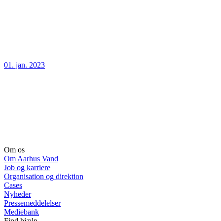
01. jan. 2023
Om os
Om Aarhus Vand
Job og karriere
Organisation og direktion
Cases
Nyheder
Pressemeddelelser
Mediebank
Find hjælp