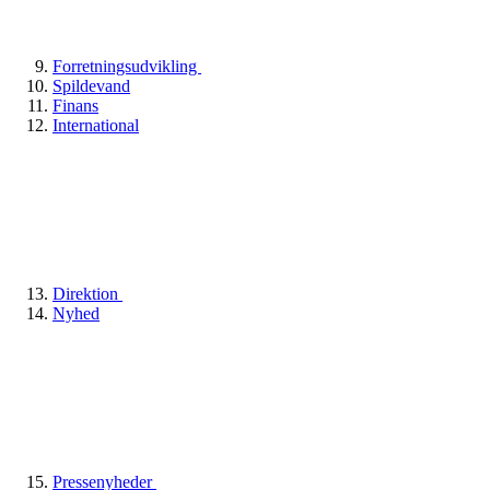
Forretningsudvikling
Spildevand
Finans
International
Direktion
Nyhed
Pressenyheder