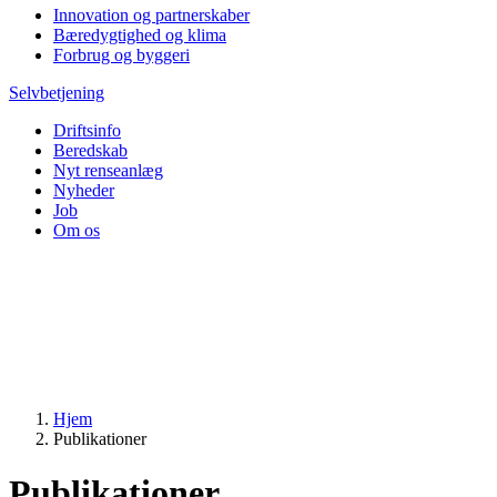
Innovation og partnerskaber
Bæredygtighed og klima
Forbrug og byggeri
Selvbetjening
Driftsinfo
Beredskab
Nyt renseanlæg
Nyheder
Job
Om os
Hjem
Publikationer
Publikationer