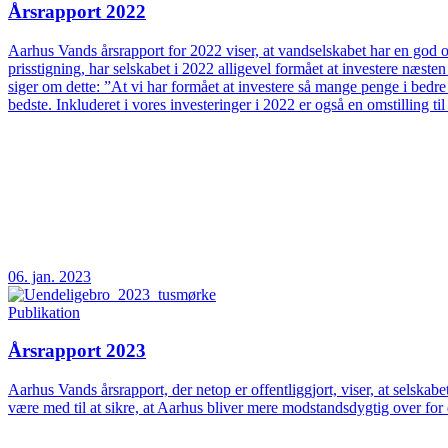
Årsrapport 2022
Aarhus Vands årsrapport for 2022 viser, at vandselskabet har en god og
prisstigning, har selskabet i 2022 alligevel formået at investere næs
siger om dette: ”At vi har formået at investere så mange penge i bedre
bedste. Inkluderet i vores investeringer i 2022 er også en omstilling t
06. jan. 2023
Publikation
Årsrapport 2023
Aarhus Vands årsrapport, der netop er offentliggjort, viser, at selskab
være med til at sikre, at Aarhus bliver mere modstandsdygtig over fo