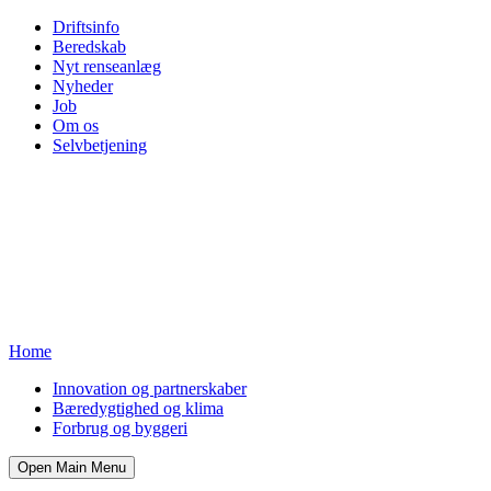
Driftsinfo
Beredskab
Nyt renseanlæg
Nyheder
Job
Om os
Selvbetjening
Home
Innovation og partnerskaber
Bæredygtighed og klima
Forbrug og byggeri
Open Main Menu