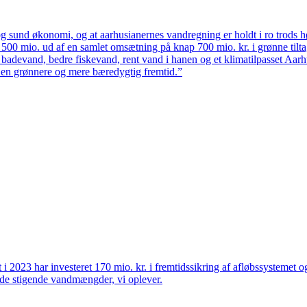
 sund økonomi, og at aarhusianernes vandregning er holdt i ro trods høj
ten 500 mio. ud af en samlet omsætning på knap 700 mio. kr. i grønne til
 badevand, bedre fiskevand, rent vand i hanen og et klimatilpasset Aarh
il en grønnere og mere bæredygtig fremtid.”
et i 2023 har investeret 170 mio. kr. i fremtidssikring af afløbssystemet
r de stigende vandmængder, vi oplever.