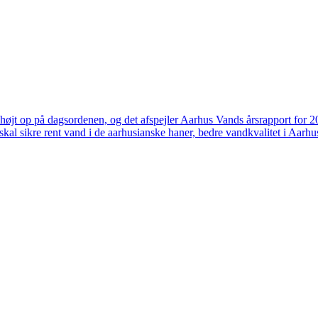
højt op på dagsordenen, og det afspejler Aarhus Vands årsrapport for 
skal sikre rent vand i de aarhusianske haner, bedre vandkvalitet i Aarhus