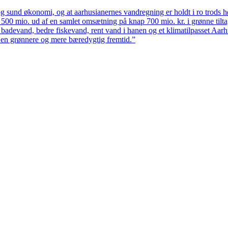
 sund økonomi, og at aarhusianernes vandregning er holdt i ro trods høj
ten 500 mio. ud af en samlet omsætning på knap 700 mio. kr. i grønne til
 badevand, bedre fiskevand, rent vand i hanen og et klimatilpasset Aarh
il en grønnere og mere bæredygtig fremtid.”