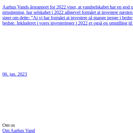
Aarhus Vands årsrapport for 2022 viser, at vandselskabet har en god og
prisstigning, har selskabet i 2022 alligevel formået at investere næs
siger om dette: ”At vi har formået at investere så mange penge i bedre
bedste. Inkluderet i vores investeringer i 2022 er også en omstilling t
06. jan. 2023
Om os
Om Aarhus Vand