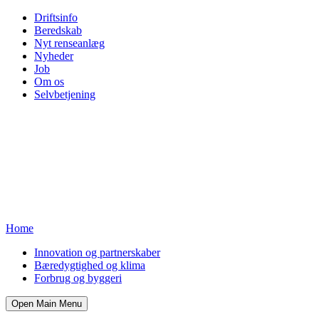
Driftsinfo
Beredskab
Nyt renseanlæg
Nyheder
Job
Om os
Selvbetjening
Home
Innovation og partnerskaber
Bæredygtighed og klima
Forbrug og byggeri
Open Main Menu