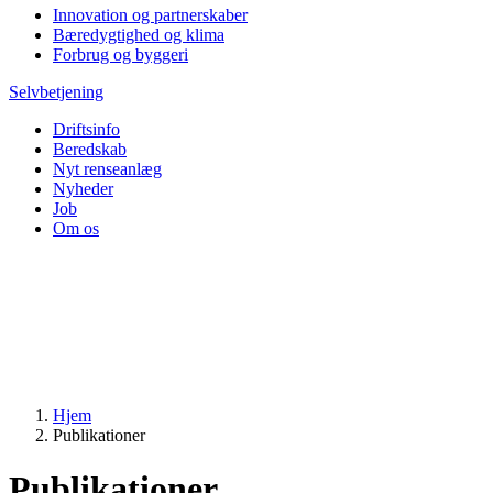
Innovation og partnerskaber
Bæredygtighed og klima
Forbrug og byggeri
Selvbetjening
Driftsinfo
Beredskab
Nyt renseanlæg
Nyheder
Job
Om os
Hjem
Publikationer
Publikationer