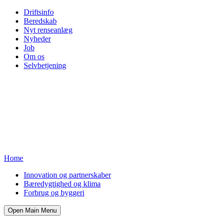
Driftsinfo
Beredskab
Nyt renseanlæg
Nyheder
Job
Om os
Selvbetjening
Home
Innovation og partnerskaber
Bæredygtighed og klima
Forbrug og byggeri
Open Main Menu