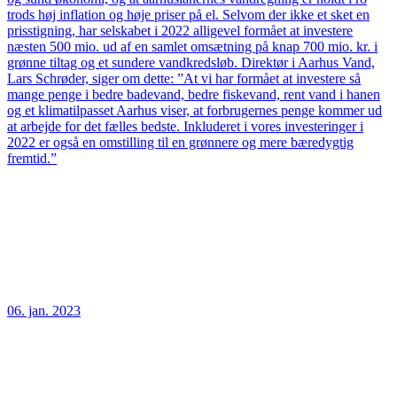
trods høj inflation og høje priser på el. Selvom der ikke et sket en
prisstigning, har selskabet i 2022 alligevel formået at investere
næsten 500 mio. ud af en samlet omsætning på knap 700 mio. kr. i
grønne tiltag og et sundere vandkredsløb. Direktør i Aarhus Vand,
Lars Schrøder, siger om dette: ”At vi har formået at investere så
mange penge i bedre badevand, bedre fiskevand, rent vand i hanen
og et klimatilpasset Aarhus viser, at forbrugernes penge kommer ud
at arbejde for det fælles bedste. Inkluderet i vores investeringer i
2022 er også en omstilling til en grønnere og mere bæredygtig
fremtid.”
06. jan. 2023