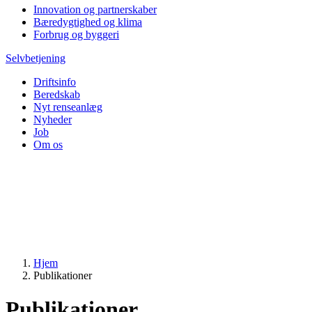
Innovation og partnerskaber
Bæredygtighed og klima
Forbrug og byggeri
Selvbetjening
Driftsinfo
Beredskab
Nyt renseanlæg
Nyheder
Job
Om os
Hjem
Publikationer
Publikationer