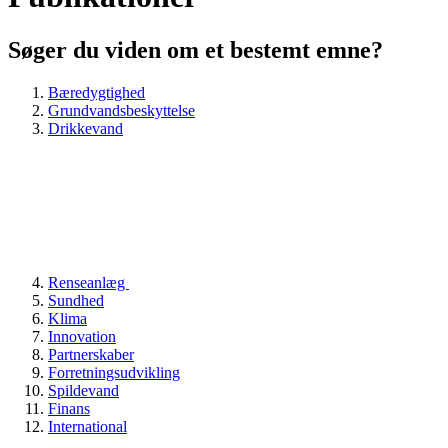
Søger du viden om et bestemt emne?
Bæredygtighed
Grundvandsbeskyttelse
Drikkevand
Renseanlæg
Sundhed
Klima
Innovation
Partnerskaber
Forretningsudvikling
Spildevand
Finans
International