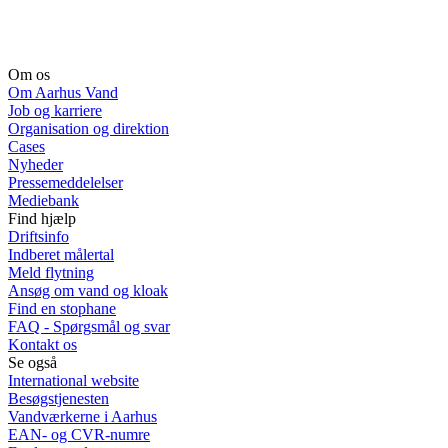
Om os
Om Aarhus Vand
Job og karriere
Organisation og direktion
Cases
Nyheder
Pressemeddelelser
Mediebank
Find hjælp
Driftsinfo
Indberet målertal
Meld flytning
Ansøg om vand og kloak
Find en stophane
FAQ - Spørgsmål og svar
Kontakt os
Se også
International website
Besøgstjenesten
Vandværkerne i Aarhus
EAN- og CVR-numre