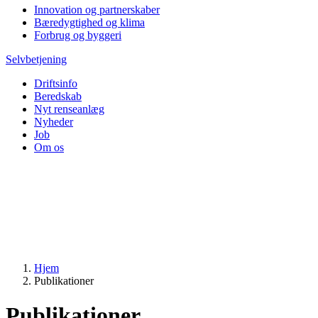
Innovation og partnerskaber
Bæredygtighed og klima
Forbrug og byggeri
Selvbetjening
Driftsinfo
Beredskab
Nyt renseanlæg
Nyheder
Job
Om os
Hjem
Publikationer
Publikationer