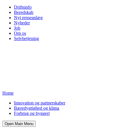
Driftsinfo
Beredskab
Nyt renseanlæg
Nyheder
Job
Om os
Selvbetjening
Home
Innovation og partnerskaber
Bæredygtighed og klima
Forbrug og byggeri
Open Main Menu