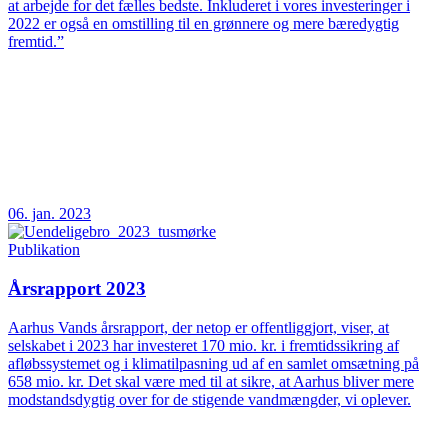
at arbejde for det fælles bedste. Inkluderet i vores investeringer i
2022 er også en omstilling til en grønnere og mere bæredygtig
fremtid.”
06. jan. 2023
Publikation
Årsrapport 2023
Aarhus Vands årsrapport, der netop er offentliggjort, viser, at
selskabet i 2023 har investeret 170 mio. kr. i fremtidssikring af
afløbssystemet og i klimatilpasning ud af en samlet omsætning på
658 mio. kr. Det skal være med til at sikre, at Aarhus bliver mere
modstandsdygtig over for de stigende vandmængder, vi oplever.