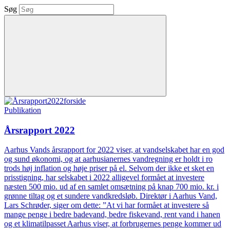
Søg
Publikation
Årsrapport 2022
Aarhus Vands årsrapport for 2022 viser, at vandselskabet har en god
og sund økonomi, og at aarhusianernes vandregning er holdt i ro
trods høj inflation og høje priser på el. Selvom der ikke et sket en
prisstigning, har selskabet i 2022 alligevel formået at investere
næsten 500 mio. ud af en samlet omsætning på knap 700 mio. kr. i
grønne tiltag og et sundere vandkredsløb. Direktør i Aarhus Vand,
Lars Schrøder, siger om dette: ”At vi har formået at investere så
mange penge i bedre badevand, bedre fiskevand, rent vand i hanen
og et klimatilpasset Aarhus viser, at forbrugernes penge kommer ud