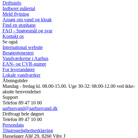
Driftsinfo
Indberet målertal
Meld flytning
Ansøg om vand og kloak
Find en stophane
FAQ - Spørgsmål og svar
Kontakt os
Se også
International website
Besøgstjenesten
Vandværkerne i Aarhus
EAN- og CVR-numre
For leverandører
Lokale vandværker
Åbningstider
Mandag - fredag kl. 08.00-15.00. Uge 30-32: 08.00-12.00 ved ikke-
akutte henvendelser
Support
Telefon 89 47 10 00
aarhusvand@aarhusvand.dk
Driftvagt hele døgnet
Telefon 89 47 10 00
Persondata
Tilgængelighedserklæring
Hasselager Allé 29, 8260 Viby J