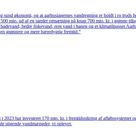
 sund økonomi, og at aarhusianernes vandregning er holdt i ro trods høj
ten 500 mio. ud af en samlet omsætning på knap 700 mio. kr. i grønne til
 badevand, bedre fiskevand, rent vand i hanen og et klimatilpasset Aarh
il en grønnere og mere bæredygtig fremtid.”
et i 2023 har investeret 170 mio. kr. i fremtidssikring af afløbssystemet
r de stigende vandmængder, vi oplever.