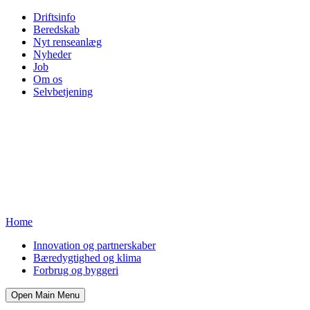
Driftsinfo
Beredskab
Nyt renseanlæg
Nyheder
Job
Om os
Selvbetjening
Home
Innovation og partnerskaber
Bæredygtighed og klima
Forbrug og byggeri
Open Main Menu