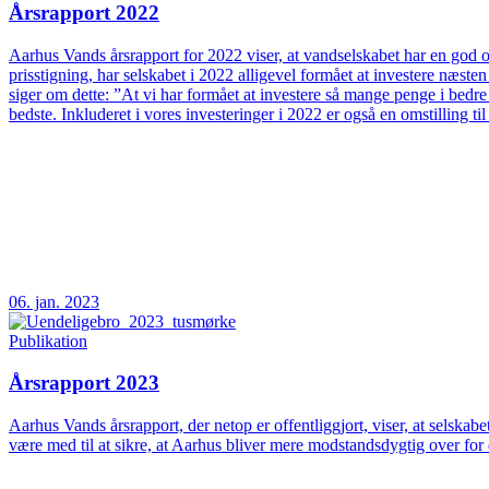
Årsrapport 2022
Aarhus Vands årsrapport for 2022 viser, at vandselskabet har en god og
prisstigning, har selskabet i 2022 alligevel formået at investere næs
siger om dette: ”At vi har formået at investere så mange penge i bedre
bedste. Inkluderet i vores investeringer i 2022 er også en omstilling t
06. jan. 2023
Publikation
Årsrapport 2023
Aarhus Vands årsrapport, der netop er offentliggjort, viser, at selskab
være med til at sikre, at Aarhus bliver mere modstandsdygtig over fo