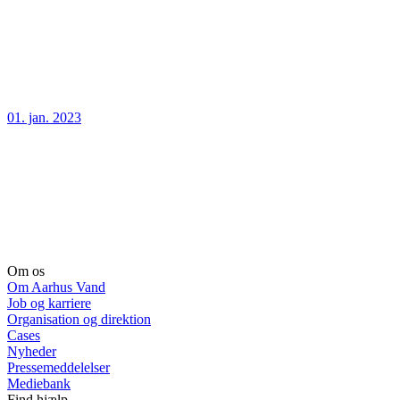
01. jan. 2023
Om os
Om Aarhus Vand
Job og karriere
Organisation og direktion
Cases
Nyheder
Pressemeddelelser
Mediebank
Find hjælp