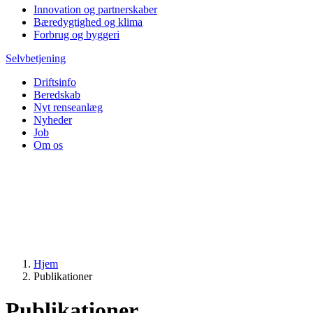
Innovation og partnerskaber
Bæredygtighed og klima
Forbrug og byggeri
Selvbetjening
Driftsinfo
Beredskab
Nyt renseanlæg
Nyheder
Job
Om os
Hjem
Publikationer
Publikationer