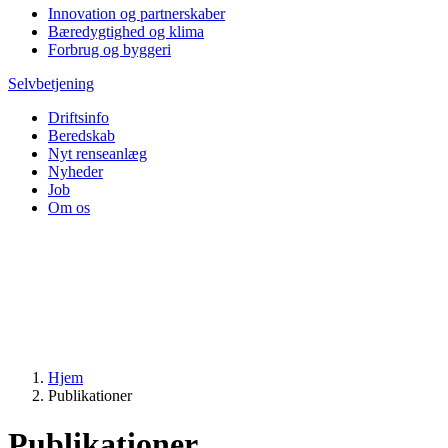
Innovation og partnerskaber
Bæredygtighed og klima
Forbrug og byggeri
Selvbetjening
Driftsinfo
Beredskab
Nyt renseanlæg
Nyheder
Job
Om os
Hjem
Publikationer
Publikationer