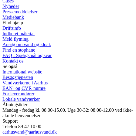
Cases
Nyheder
Pressemeddelelser
Mediebank
Find hjælp
Driftsinfo
Indberet målertal
Meld flytning
Ansøg om vand og kloak
Find en stophane
FAQ - Spørgsmål og svar
Kontakt os
Se også
International website
Besøgstjenesten
Vandværkerne i Aarhus
EAN- og CVR-numre
For leverandører
Lokale vandværker
Åbningstider
Mandag - fredag kl. 08.00-15.00. Uge 30-32: 08.00-12.00 ved ikke-
akutte henvendelser
Support
Telefon 89 47 10 00
aarhusvand@aarhusvand.dk