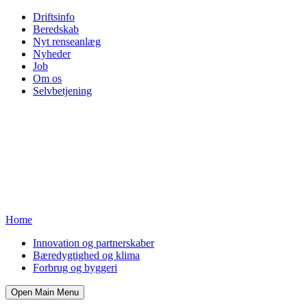
Driftsinfo
Beredskab
Nyt renseanlæg
Nyheder
Job
Om os
Selvbetjening
Home
Innovation og partnerskaber
Bæredygtighed og klima
Forbrug og byggeri
Open Main Menu