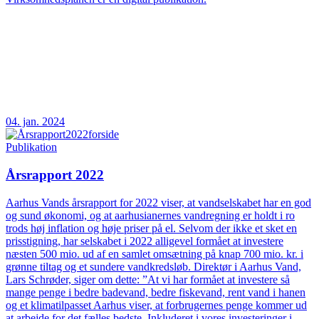
04. jan. 2024
Publikation
Årsrapport 2022
Aarhus Vands årsrapport for 2022 viser, at vandselskabet har en god
og sund økonomi, og at aarhusianernes vandregning er holdt i ro
trods høj inflation og høje priser på el. Selvom der ikke et sket en
prisstigning, har selskabet i 2022 alligevel formået at investere
næsten 500 mio. ud af en samlet omsætning på knap 700 mio. kr. i
grønne tiltag og et sundere vandkredsløb. Direktør i Aarhus Vand,
Lars Schrøder, siger om dette: ”At vi har formået at investere så
mange penge i bedre badevand, bedre fiskevand, rent vand i hanen
og et klimatilpasset Aarhus viser, at forbrugernes penge kommer ud
at arbejde for det fælles bedste. Inkluderet i vores investeringer i