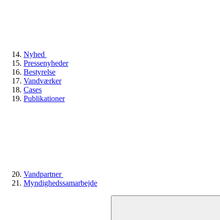
Nyhed
Pressenyheder
Bestyrelse
Vandværker
Cases
Publikationer
Vandpartner
Myndighedssamarbejde