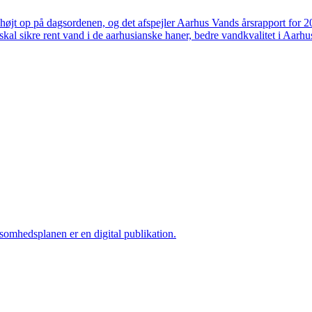
højt op på dagsordenen, og det afspejler Aarhus Vands årsrapport for 
skal sikre rent vand i de aarhusianske haner, bedre vandkvalitet i Aarhus
ksomhedsplanen er en digital publikation.