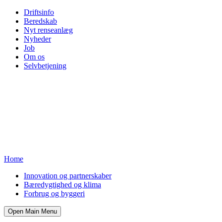
Driftsinfo
Beredskab
Nyt renseanlæg
Nyheder
Job
Om os
Selvbetjening
Home
Innovation og partnerskaber
Bæredygtighed og klima
Forbrug og byggeri
Open Main Menu