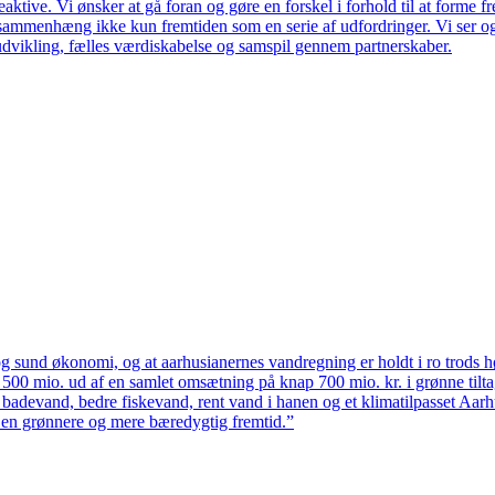
ktive. Vi ønsker at gå foran og gøre en forskel i forhold til at forme f
en sammenhæng ikke kun fremtiden som en serie af udfordringer. Vi ser 
udvikling, fælles værdiskabelse og samspil gennem partnerskaber.
 sund økonomi, og at aarhusianernes vandregning er holdt i ro trods høj
ten 500 mio. ud af en samlet omsætning på knap 700 mio. kr. i grønne til
 badevand, bedre fiskevand, rent vand i hanen og et klimatilpasset Aarh
il en grønnere og mere bæredygtig fremtid.”