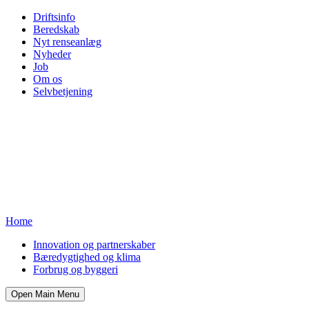
Driftsinfo
Beredskab
Nyt renseanlæg
Nyheder
Job
Om os
Selvbetjening
Home
Innovation og partnerskaber
Bæredygtighed og klima
Forbrug og byggeri
Open Main Menu