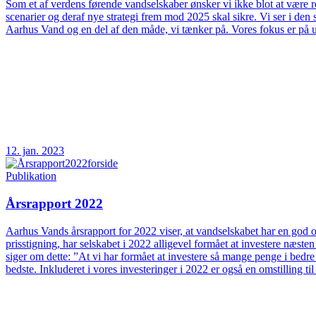
Som et af verdens førende vandselskaber ønsker vi ikke blot at være rea
scenarier og deraf nye strategi frem mod 2025 skal sikre. Vi ser i d
Aarhus Vand og en del af den måde, vi tænker på. Vores fokus er på 
12. jan. 2023
Publikation
Årsrapport 2022
Aarhus Vands årsrapport for 2022 viser, at vandselskabet har en god og
prisstigning, har selskabet i 2022 alligevel formået at investere næs
siger om dette: ”At vi har formået at investere så mange penge i bedre
bedste. Inkluderet i vores investeringer i 2022 er også en omstilling t