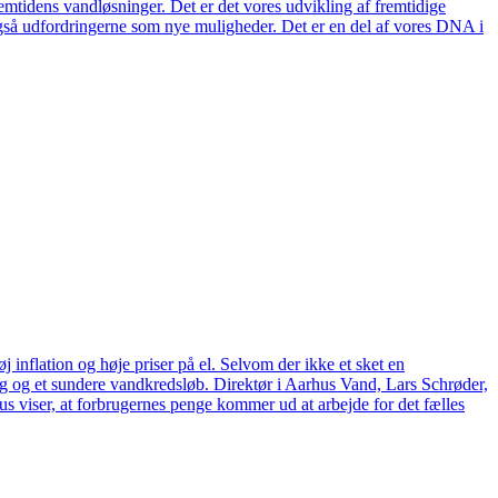
remtidens vandløsninger. Det er det vores udvikling af fremtidige
også udfordringerne som nye muligheder. Det er en del af vores DNA i
 inflation og høje priser på el. Selvom der ikke et sket en
tag og et sundere vandkredsløb. Direktør i Aarhus Vand, Lars Schrøder,
us viser, at forbrugernes penge kommer ud at arbejde for det fælles