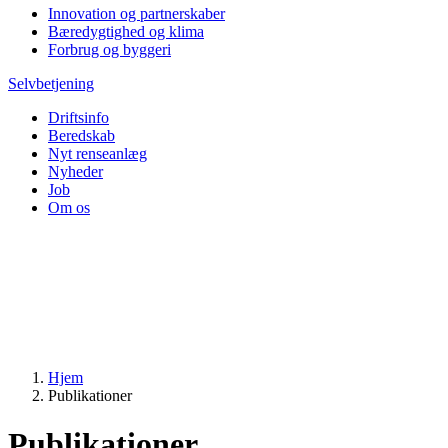
Innovation og partnerskaber
Bæredygtighed og klima
Forbrug og byggeri
Selvbetjening
Driftsinfo
Beredskab
Nyt renseanlæg
Nyheder
Job
Om os
Hjem
Publikationer
Publikationer