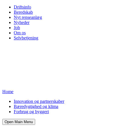
Driftsinfo
Beredskab
Nyt renseanlæg
Nyheder
Job
Om os
Selvbetjening
Home
Innovation og partnerskaber
Bæredygtighed og klima
Forbrug og byggeri
Open Main Menu