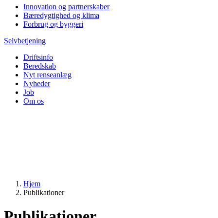
Innovation og partnerskaber
Bæredygtighed og klima
Forbrug og byggeri
Selvbetjening
Driftsinfo
Beredskab
Nyt renseanlæg
Nyheder
Job
Om os
Hjem
Publikationer
Publikationer