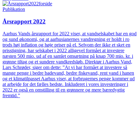
Publikation
Årsrapport 2022
Aarhus Vands årsrapport for 2022 viser, at vandselskabet har en god
og sund økonomi, og at aarhusianernes vandregning er holdt i ro
trods høj inflation og høje priser på el. Selvom der ikke et sket en
prisstigning, har selskabet i 2022 alligevel formået at investere
næsten 500 mio. ud af en samlet omsætning på knap 700 mio. kr. i
grønne tiltag og et sundere vandkredsløb. Direktør i Aarhus Vand,
Lars Schrøder, siger om dette: ”At vi har formået at investere så
mange penge i bedre badevand, bedre fiskevand, rent vand i hanen
og et klimatilpasset Aarhus viser, at forbrugernes penge kommer ud
at arbejde for det fælles bedste. Inkluderet i vores investeringer i
2022 er også en omstilling til en grønnere og mere bæredygtig
fremtid.”