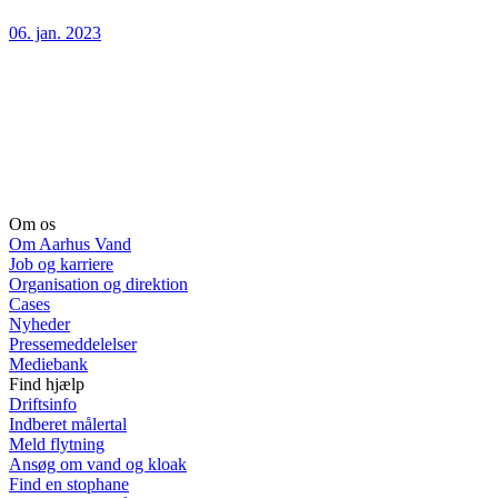
06. jan. 2023
Om os
Om Aarhus Vand
Job og karriere
Organisation og direktion
Cases
Nyheder
Pressemeddelelser
Mediebank
Find hjælp
Driftsinfo
Indberet målertal
Meld flytning
Ansøg om vand og kloak
Find en stophane