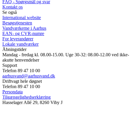
FAQ - Spørgsmål og svar
Kontakt os
Se også
International website
Besøgstjenesten
Vandværkerne i Aarhus
EAN- og CVR-numre
For leverandører
Lokale vandværker
Åbningstider
Mandag - fredag kl. 08.00-15.00. Uge 30-32: 08.00-12.00 ved ikke-
akutte henvendelser
Support
Telefon 89 47 10 00
aarhusvand@aarhusvand.dk
Driftvagt hele døgnet
Telefon 89 47 10 00
Persondata
Tilgængelighedserklæring
Hasselager Allé 29, 8260 Viby J