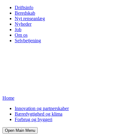
Driftsinfo
Beredskab
Nyt renseanlæg
Nyheder
Job
Om os
Selvbetjening
Home
Innovation og partnerskaber
Bæredygtighed og klima
Forbrug og byggeri
Open Main Menu