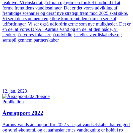
reaktive. Vi ønsker at gå foran og gøre en forskel i forhold til at
forme fremtidens vandløsninger. Det er det vores udvikling af
fremtidige scenarier og deraf nye strategi frem mod 2025 skal sikre.
Vi ser i den sammenhæng ikke kun fremtiden som en serie af
udfordringer. Vi ser også udfordringerne som nye muligheder. Det er
en del af vores DNA i Aarhus Vand og en del af den måde, vi
tænker på. Vores fokus er på udvikling, fælles værdiskabelse og
samspil gennem partnerskaber.
12. jan. 2023
Publikation
Årsrapport 2022
Aarhus Vands årsrapport for 2022 viser, at vandselskabet har en god
og sund økonomi, og at aarhusianernes vandregning er holdt i ro