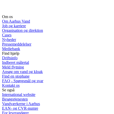
Om os
Om Aarhus Vand
Job og karriere
Organisation og direktion
Cases
Nyheder
Pressemeddelelser
Mediebank
Find hjælp
Driftsinfo
Indberet målertal
Meld flytning
Ansøg om vand og kloak
Find en stophane
FAQ - Spørgsmål og svar
Kontakt os
Se også
International website
Besøgstjenesten
Vandværkerne i Aarhus
EAN- og CVR-numre
For leverandører