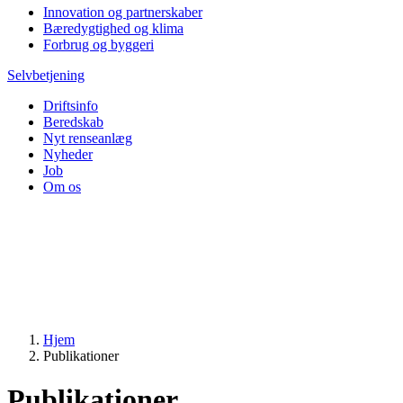
Innovation og partnerskaber
Bæredygtighed og klima
Forbrug og byggeri
Selvbetjening
Driftsinfo
Beredskab
Nyt renseanlæg
Nyheder
Job
Om os
Hjem
Publikationer
Publikationer