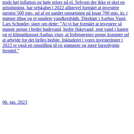
trods høj inflation og høje priser på el. Selvom der ikke et sket en
prisstigning, har selskabet i 2022 alligevel formået at investere
næsten 500 mio. ud af en samlet omsætning på knap 700 mio. kr. i
grønne tiltag og et sundere vandkredsløb. Direktør i Aarhus Vand,
Lars Schrøder, siger om dette: ”At vi har formået at investere så
mange penge i bedre badevand, bedre fiskevand, rent vand i hanen
og et klimatilpasset Aarhus viser, at forbrugernes penge kommer ud
at arbejde for det fælles bedste. Inkluderet i vores investeringer i
2022 er også en omstilling til en grønnere og mere bæredygtig
fremtid.”
06. jan. 2023