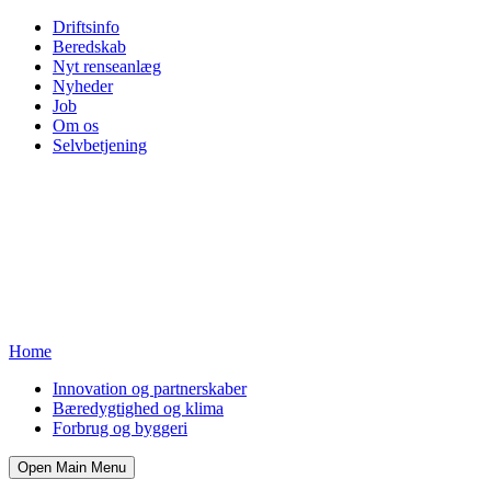
Driftsinfo
Beredskab
Nyt renseanlæg
Nyheder
Job
Om os
Selvbetjening
Home
Innovation og partnerskaber
Bæredygtighed og klima
Forbrug og byggeri
Open Main Menu