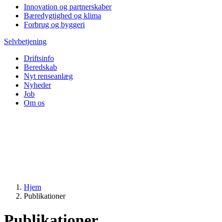
Innovation og partnerskaber
Bæredygtighed og klima
Forbrug og byggeri
Selvbetjening
Driftsinfo
Beredskab
Nyt renseanlæg
Nyheder
Job
Om os
Hjem
Publikationer
Publikationer