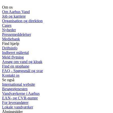
Om os
Om Aarhus Vand
Job og karriere
Organisation og direktion
Cases
Nyheder
Pressemeddelelser
Mediebank
Find hjælp
Driftsinfo
Indberet målertal
Meld flytning
Ansøg om vand og kloak
Find en stophane
FAQ - Spørgsmål og svar
Kontakt os
Se også
International website
Besøgstjenesten
Vandværkerne i Aarhus
EAN- og CVR-numre
For leverandører
Lokale vandværker
Åbningstider