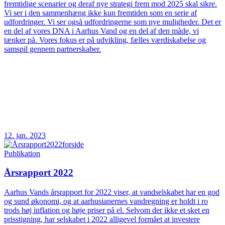
fremtidige scenarier og deraf nye strategi frem mod 2025 skal sikre.
Vi ser i den sammenhæng ikke kun fremtiden som en serie af
udfordringer. Vi ser også udfordringerne som nye muligheder. Det er
en del af vores DNA i Aarhus Vand og en del af den måde, vi
tænker på. Vores fokus er på udvikling, fælles værdiskabelse og
samspil gennem partnerskaber.
12. jan. 2023
Publikation
Årsrapport 2022
Aarhus Vands årsrapport for 2022 viser, at vandselskabet har en god
og sund økonomi, og at aarhusianernes vandregning er holdt i ro
trods høj inflation og høje priser på el. Selvom der ikke et sket en
prisstigning, har selskabet i 2022 alligevel formået at investere