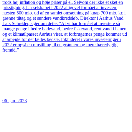
trods høj inflation og høje priser på el. Selvom der ikke et sket en
prisstigning, har selskabet i 2022 alligevel formået at investere
næsten 500 mio. ud af en samlet omsætning på knap 700 mio. kr. i
grønne tiltag og et sundere vandkredsløb. Direktør i Aarhus Vand,
Lars Schrøder, siger om dette: ”At vi har formået at investere så
mange penge i bedre badevand, bedre fiskevand, rent vand i hanen
og et klimatilpasset Aarhus viser, at forbrugernes penge kommer ud
at arbejde for det fælles bedste. Inkluderet i vores investeringer i
2022 er også en omstilling til en grønnere og mere bæredygtig
fremtid.”
06. jan. 2023