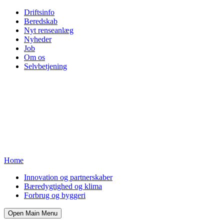
Driftsinfo
Beredskab
Nyt renseanlæg
Nyheder
Job
Om os
Selvbetjening
Home
Innovation og partnerskaber
Bæredygtighed og klima
Forbrug og byggeri
Open Main Menu