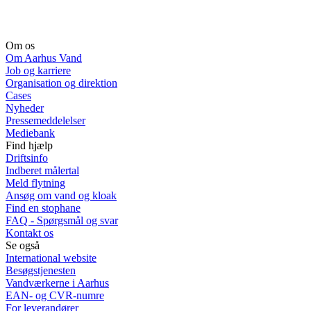
Om os
Om Aarhus Vand
Job og karriere
Organisation og direktion
Cases
Nyheder
Pressemeddelelser
Mediebank
Find hjælp
Driftsinfo
Indberet målertal
Meld flytning
Ansøg om vand og kloak
Find en stophane
FAQ - Spørgsmål og svar
Kontakt os
Se også
International website
Besøgstjenesten
Vandværkerne i Aarhus
EAN- og CVR-numre
For leverandører