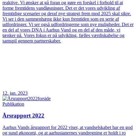
reaktive. Vi ønsker at gå foran og gøre en forskel i forhold til at
forme fremtidens vandløsninger. Det er det vores udvikling af
fremtidige scenarier og deraf nye strategi frem mod 2025 skal sikre.
Vi ser i den sammenhæng ikke kun fremtiden som en serie af
udfordringer. Vi ser også udfordringerne som nye muligheder. Det er
en del af vores DNA i Aarhus Vand og en del af den måde, vi
tænker på. Vores fokus er på udvikling, fælles værdiskabelse og
samspil gennem partnerskaber.
12. jan. 2023
Publikation
Årsrapport 2022
Aarhus Vands årsrapport for 2022 viser, at vandselskabet har en god
og sund økonomi, og at aarhusianernes vandregning er holdt i ro