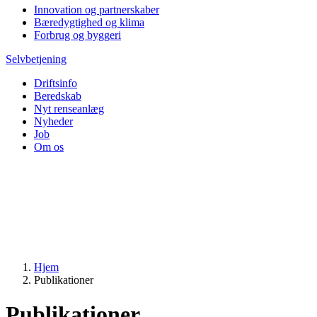
Innovation og partnerskaber
Bæredygtighed og klima
Forbrug og byggeri
Selvbetjening
Driftsinfo
Beredskab
Nyt renseanlæg
Nyheder
Job
Om os
Hjem
Publikationer
Publikationer