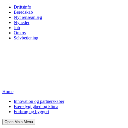
Driftsinfo
Beredskab
Nyt renseanlæg
Nyheder
Job
Om os
Selvbetjening
Home
Innovation og partnerskaber
Bæredygtighed og klima
Forbrug og byggeri
Open Main Menu