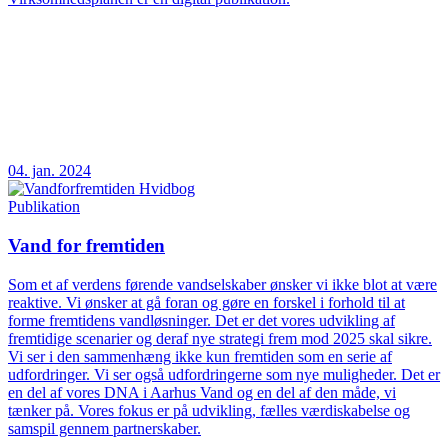
04. jan. 2024
Publikation
Vand for fremtiden
Som et af verdens førende vandselskaber ønsker vi ikke blot at være
reaktive. Vi ønsker at gå foran og gøre en forskel i forhold til at
forme fremtidens vandløsninger. Det er det vores udvikling af
fremtidige scenarier og deraf nye strategi frem mod 2025 skal sikre.
Vi ser i den sammenhæng ikke kun fremtiden som en serie af
udfordringer. Vi ser også udfordringerne som nye muligheder. Det er
en del af vores DNA i Aarhus Vand og en del af den måde, vi
tænker på. Vores fokus er på udvikling, fælles værdiskabelse og
samspil gennem partnerskaber.