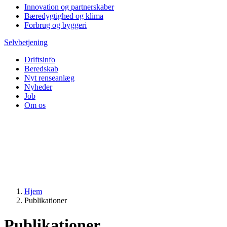
Innovation og partnerskaber
Bæredygtighed og klima
Forbrug og byggeri
Selvbetjening
Driftsinfo
Beredskab
Nyt renseanlæg
Nyheder
Job
Om os
Hjem
Publikationer
Publikationer