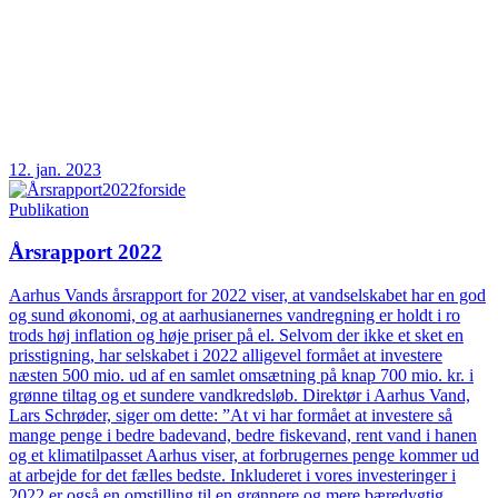
12. jan. 2023
Publikation
Årsrapport 2022
Aarhus Vands årsrapport for 2022 viser, at vandselskabet har en god
og sund økonomi, og at aarhusianernes vandregning er holdt i ro
trods høj inflation og høje priser på el. Selvom der ikke et sket en
prisstigning, har selskabet i 2022 alligevel formået at investere
næsten 500 mio. ud af en samlet omsætning på knap 700 mio. kr. i
grønne tiltag og et sundere vandkredsløb. Direktør i Aarhus Vand,
Lars Schrøder, siger om dette: ”At vi har formået at investere så
mange penge i bedre badevand, bedre fiskevand, rent vand i hanen
og et klimatilpasset Aarhus viser, at forbrugernes penge kommer ud
at arbejde for det fælles bedste. Inkluderet i vores investeringer i
2022 er også en omstilling til en grønnere og mere bæredygtig