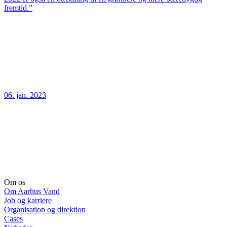
fremtid.”
06. jan. 2023
Om os
Om Aarhus Vand
Job og karriere
Organisation og direktion
Cases