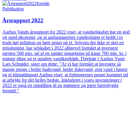
Publikation
Årsrapport 2022
Aarhus Vands årsrapport for 2022 viser, at vandselskabet har en god
og sund økonomi, og at aarhusianernes vandregning er holdt i ro
trods høj inflation og høje priser på el. Selvom der ikke et sket en
prisstigning, har selskabet i 2022 alligevel formået at investere
næsten 500 mio. ud af en samlet omsætning på knap 700 mio. kr. i
grønne tiltag og et sundere vandkredsløb. Direktør i Aarhus Vand,
Lars Schrøder, siger om dette: ”At vi har formået at investere så
mange penge i bedre badevand, bedre fiskevand, rent vand i hanen
og et klimatilpasset Aarhus viser, at forbrugernes penge kommer ud
at arbejde for det fælles bedste. Inkluderet i vores investeringer i
2022 er også en omstilling til en grønnere og mere bæredygtig
fremtid.”