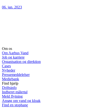
06. jan. 2023
Om os
Om Aarhus Vand
Job og karriere
Organisation og direktion
Cases
Nyheder
Pressemeddelelser
Mediebank
Find hjælp
Driftsinfo
Indberet målertal
Meld flytning
Ansøg om vand og kloak
Find en stophane