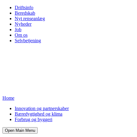
Driftsinfo
Beredskab
Nyt renseanlæg
Nyheder
Job
Om os
Selvbetjening
Home
Innovation og partnerskaber
Bæredygtighed og klima
Forbrug og byggeri
Open Main Menu