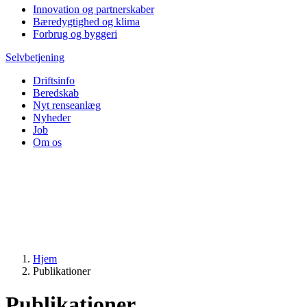
Innovation og partnerskaber
Bæredygtighed og klima
Forbrug og byggeri
Selvbetjening
Driftsinfo
Beredskab
Nyt renseanlæg
Nyheder
Job
Om os
Hjem
Publikationer
Publikationer