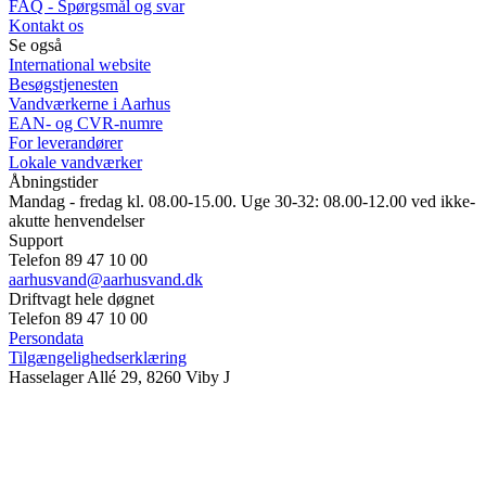
FAQ - Spørgsmål og svar
Kontakt os
Se også
International website
Besøgstjenesten
Vandværkerne i Aarhus
EAN- og CVR-numre
For leverandører
Lokale vandværker
Åbningstider
Mandag - fredag kl. 08.00-15.00. Uge 30-32: 08.00-12.00 ved ikke-
akutte henvendelser
Support
Telefon 89 47 10 00
aarhusvand@aarhusvand.dk
Driftvagt hele døgnet
Telefon 89 47 10 00
Persondata
Tilgængelighedserklæring
Hasselager Allé 29, 8260 Viby J