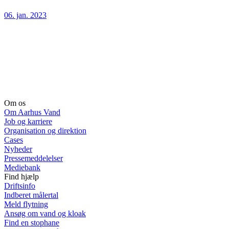
06. jan. 2023
Om os
Om Aarhus Vand
Job og karriere
Organisation og direktion
Cases
Nyheder
Pressemeddelelser
Mediebank
Find hjælp
Driftsinfo
Indberet målertal
Meld flytning
Ansøg om vand og kloak
Find en stophane