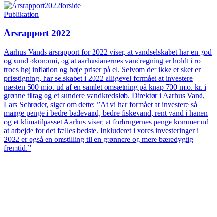
Publikation
Årsrapport 2022
Aarhus Vands årsrapport for 2022 viser, at vandselskabet har en god
og sund økonomi, og at aarhusianernes vandregning er holdt i ro
trods høj inflation og høje priser på el. Selvom der ikke et sket en
prisstigning, har selskabet i 2022 alligevel formået at investere
næsten 500 mio. ud af en samlet omsætning på knap 700 mio. kr. i
grønne tiltag og et sundere vandkredsløb. Direktør i Aarhus Vand,
Lars Schrøder, siger om dette: ”At vi har formået at investere så
mange penge i bedre badevand, bedre fiskevand, rent vand i hanen
og et klimatilpasset Aarhus viser, at forbrugernes penge kommer ud
at arbejde for det fælles bedste. Inkluderet i vores investeringer i
2022 er også en omstilling til en grønnere og mere bæredygtig
fremtid.”