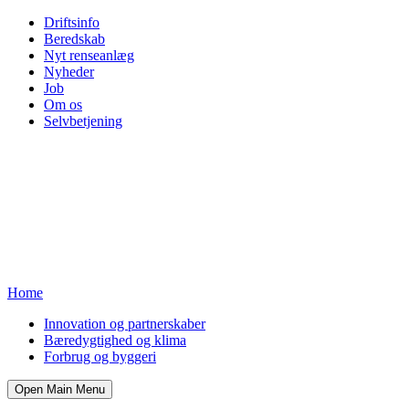
Driftsinfo
Beredskab
Nyt renseanlæg
Nyheder
Job
Om os
Selvbetjening
Home
Innovation og partnerskaber
Bæredygtighed og klima
Forbrug og byggeri
Open Main Menu