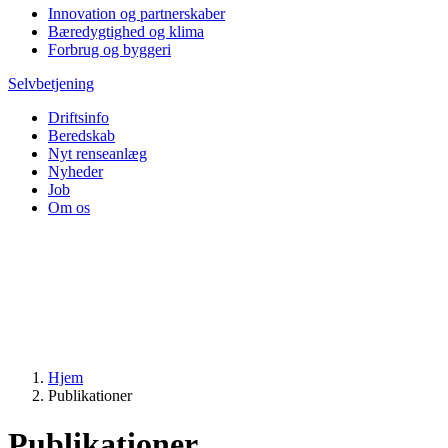
Innovation og partnerskaber
Bæredygtighed og klima
Forbrug og byggeri
Selvbetjening
Driftsinfo
Beredskab
Nyt renseanlæg
Nyheder
Job
Om os
Hjem
Publikationer
Publikationer