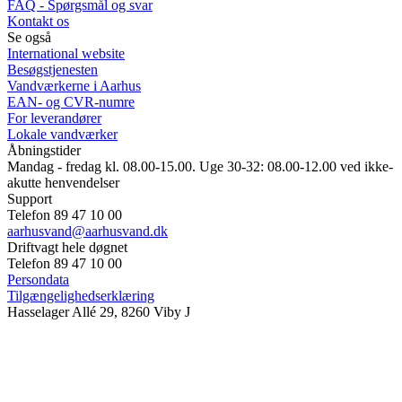
FAQ - Spørgsmål og svar
Kontakt os
Se også
International website
Besøgstjenesten
Vandværkerne i Aarhus
EAN- og CVR-numre
For leverandører
Lokale vandværker
Åbningstider
Mandag - fredag kl. 08.00-15.00. Uge 30-32: 08.00-12.00 ved ikke-
akutte henvendelser
Support
Telefon 89 47 10 00
aarhusvand@aarhusvand.dk
Driftvagt hele døgnet
Telefon 89 47 10 00
Persondata
Tilgængelighedserklæring
Hasselager Allé 29, 8260 Viby J