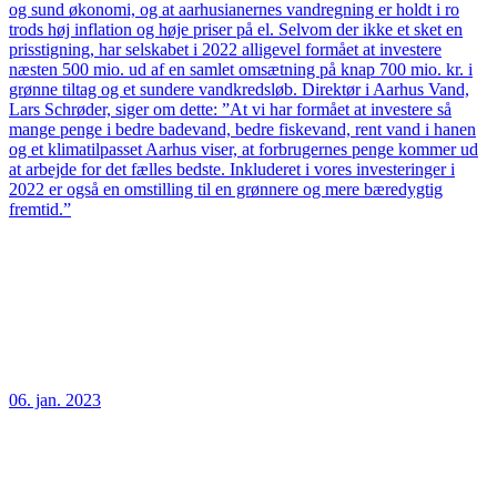
og sund økonomi, og at aarhusianernes vandregning er holdt i ro
trods høj inflation og høje priser på el. Selvom der ikke et sket en
prisstigning, har selskabet i 2022 alligevel formået at investere
næsten 500 mio. ud af en samlet omsætning på knap 700 mio. kr. i
grønne tiltag og et sundere vandkredsløb. Direktør i Aarhus Vand,
Lars Schrøder, siger om dette: ”At vi har formået at investere så
mange penge i bedre badevand, bedre fiskevand, rent vand i hanen
og et klimatilpasset Aarhus viser, at forbrugernes penge kommer ud
at arbejde for det fælles bedste. Inkluderet i vores investeringer i
2022 er også en omstilling til en grønnere og mere bæredygtig
fremtid.”
06. jan. 2023