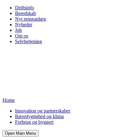
Driftsinfo
Beredskab
Nyt renseanlæg
Nyheder
Job
Om os
Selvbetjening
Home
Innovation og partnerskaber
Bæredygtighed og klima
Forbrug og byggeri
Open Main Menu