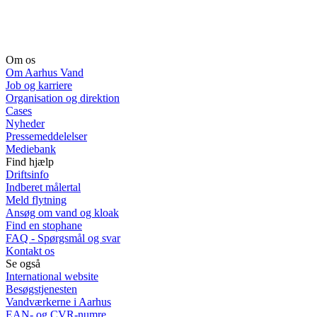
Om os
Om Aarhus Vand
Job og karriere
Organisation og direktion
Cases
Nyheder
Pressemeddelelser
Mediebank
Find hjælp
Driftsinfo
Indberet målertal
Meld flytning
Ansøg om vand og kloak
Find en stophane
FAQ - Spørgsmål og svar
Kontakt os
Se også
International website
Besøgstjenesten
Vandværkerne i Aarhus
EAN- og CVR-numre