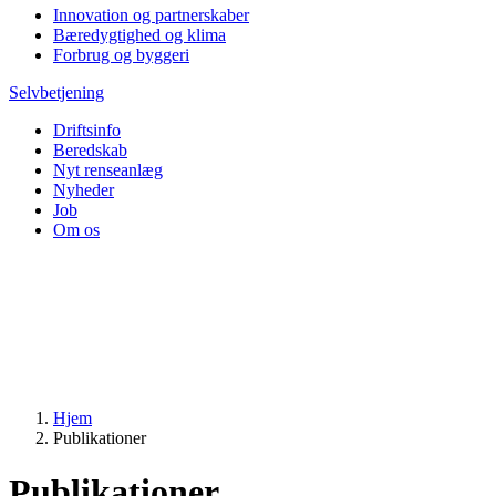
Innovation og partnerskaber
Bæredygtighed og klima
Forbrug og byggeri
Selvbetjening
Driftsinfo
Beredskab
Nyt renseanlæg
Nyheder
Job
Om os
Hjem
Publikationer
Publikationer