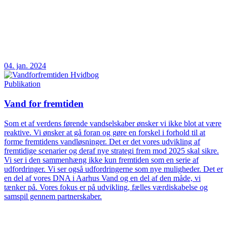
04. jan. 2024
Publikation
Vand for fremtiden
Som et af verdens førende vandselskaber ønsker vi ikke blot at være
reaktive. Vi ønsker at gå foran og gøre en forskel i forhold til at
forme fremtidens vandløsninger. Det er det vores udvikling af
fremtidige scenarier og deraf nye strategi frem mod 2025 skal sikre.
Vi ser i den sammenhæng ikke kun fremtiden som en serie af
udfordringer. Vi ser også udfordringerne som nye muligheder. Det er
en del af vores DNA i Aarhus Vand og en del af den måde, vi
tænker på. Vores fokus er på udvikling, fælles værdiskabelse og
samspil gennem partnerskaber.