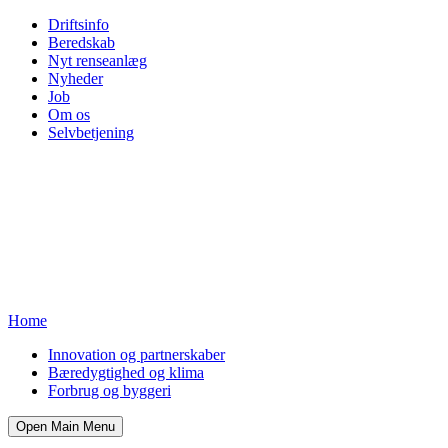
Driftsinfo
Beredskab
Nyt renseanlæg
Nyheder
Job
Om os
Selvbetjening
Home
Innovation og partnerskaber
Bæredygtighed og klima
Forbrug og byggeri
Open Main Menu