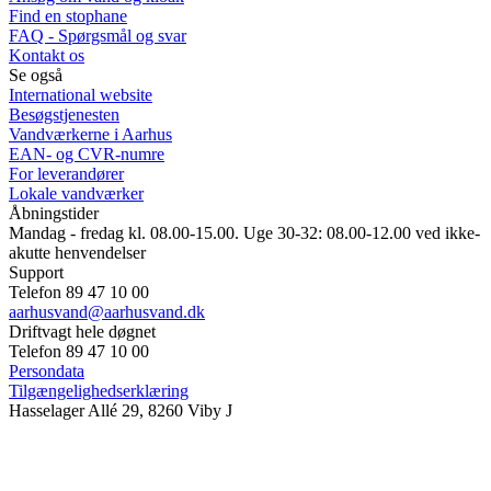
Find en stophane
FAQ - Spørgsmål og svar
Kontakt os
Se også
International website
Besøgstjenesten
Vandværkerne i Aarhus
EAN- og CVR-numre
For leverandører
Lokale vandværker
Åbningstider
Mandag - fredag kl. 08.00-15.00. Uge 30-32: 08.00-12.00 ved ikke-
akutte henvendelser
Support
Telefon 89 47 10 00
aarhusvand@aarhusvand.dk
Driftvagt hele døgnet
Telefon 89 47 10 00
Persondata
Tilgængelighedserklæring
Hasselager Allé 29, 8260 Viby J