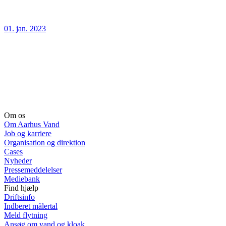
01. jan. 2023
Om os
Om Aarhus Vand
Job og karriere
Organisation og direktion
Cases
Nyheder
Pressemeddelelser
Mediebank
Find hjælp
Driftsinfo
Indberet målertal
Meld flytning
Ansøg om vand og kloak