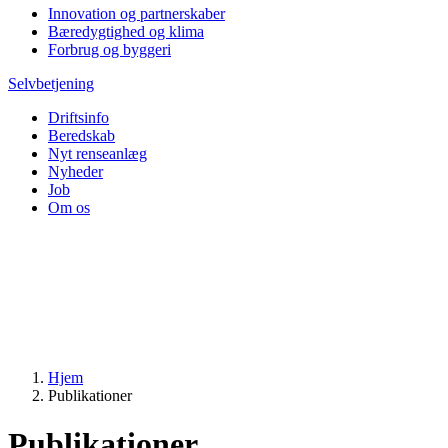
Innovation og partnerskaber
Bæredygtighed og klima
Forbrug og byggeri
Selvbetjening
Driftsinfo
Beredskab
Nyt renseanlæg
Nyheder
Job
Om os
Hjem
Publikationer
Publikationer