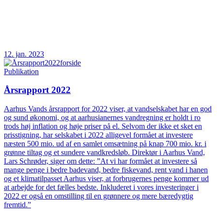
12. jan. 2023
Publikation
Årsrapport 2022
Aarhus Vands årsrapport for 2022 viser, at vandselskabet har en god
og sund økonomi, og at aarhusianernes vandregning er holdt i ro
trods høj inflation og høje priser på el. Selvom der ikke et sket en
prisstigning, har selskabet i 2022 alligevel formået at investere
næsten 500 mio. ud af en samlet omsætning på knap 700 mio. kr. i
grønne tiltag og et sundere vandkredsløb. Direktør i Aarhus Vand,
Lars Schrøder, siger om dette: ”At vi har formået at investere så
mange penge i bedre badevand, bedre fiskevand, rent vand i hanen
og et klimatilpasset Aarhus viser, at forbrugernes penge kommer ud
at arbejde for det fælles bedste. Inkluderet i vores investeringer i
2022 er også en omstilling til en grønnere og mere bæredygtig
fremtid.”