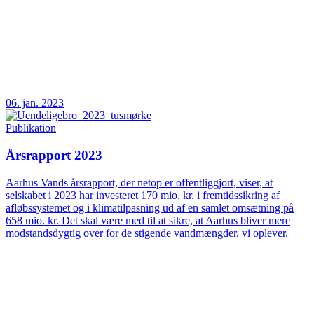
06. jan. 2023
Publikation
Årsrapport 2023
Aarhus Vands årsrapport, der netop er offentliggjort, viser, at
selskabet i 2023 har investeret 170 mio. kr. i fremtidssikring af
afløbssystemet og i klimatilpasning ud af en samlet omsætning på
658 mio. kr. Det skal være med til at sikre, at Aarhus bliver mere
modstandsdygtig over for de stigende vandmængder, vi oplever.