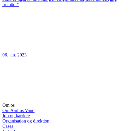
fremtid.”
06. jan. 2023
Om os
Om Aarhus Vand
Job og karriere
Organisation og direktion
Cases