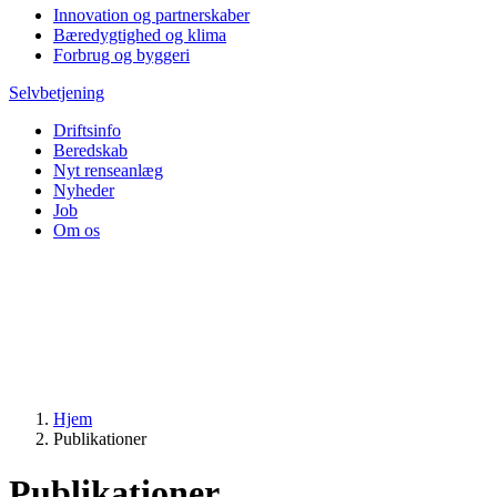
Innovation og partnerskaber
Bæredygtighed og klima
Forbrug og byggeri
Selvbetjening
Driftsinfo
Beredskab
Nyt renseanlæg
Nyheder
Job
Om os
Hjem
Publikationer
Publikationer