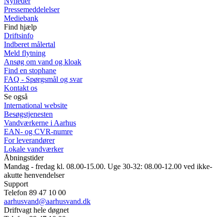
Nyheder
Pressemeddelelser
Mediebank
Find hjælp
Driftsinfo
Indberet målertal
Meld flytning
Ansøg om vand og kloak
Find en stophane
FAQ - Spørgsmål og svar
Kontakt os
Se også
International website
Besøgstjenesten
Vandværkerne i Aarhus
EAN- og CVR-numre
For leverandører
Lokale vandværker
Åbningstider
Mandag - fredag kl. 08.00-15.00. Uge 30-32: 08.00-12.00 ved ikke-
akutte henvendelser
Support
Telefon 89 47 10 00
aarhusvand@aarhusvand.dk
Driftvagt hele døgnet