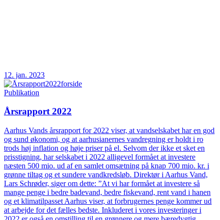
12. jan. 2023
Publikation
Årsrapport 2022
Aarhus Vands årsrapport for 2022 viser, at vandselskabet har en god
og sund økonomi, og at aarhusianernes vandregning er holdt i ro
trods høj inflation og høje priser på el. Selvom der ikke et sket en
prisstigning, har selskabet i 2022 alligevel formået at investere
næsten 500 mio. ud af en samlet omsætning på knap 700 mio. kr. i
grønne tiltag og et sundere vandkredsløb. Direktør i Aarhus Vand,
Lars Schrøder, siger om dette: ”At vi har formået at investere så
mange penge i bedre badevand, bedre fiskevand, rent vand i hanen
og et klimatilpasset Aarhus viser, at forbrugernes penge kommer ud
at arbejde for det fælles bedste. Inkluderet i vores investeringer i
2022 er også en omstilling til en grønnere og mere bæredygtig