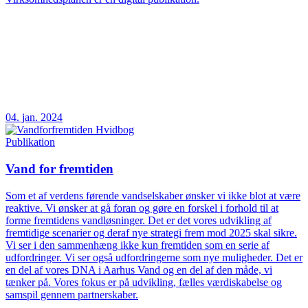
04. jan. 2024
Publikation
Vand for fremtiden
Som et af verdens førende vandselskaber ønsker vi ikke blot at være
reaktive. Vi ønsker at gå foran og gøre en forskel i forhold til at
forme fremtidens vandløsninger. Det er det vores udvikling af
fremtidige scenarier og deraf nye strategi frem mod 2025 skal sikre.
Vi ser i den sammenhæng ikke kun fremtiden som en serie af
udfordringer. Vi ser også udfordringerne som nye muligheder. Det er
en del af vores DNA i Aarhus Vand og en del af den måde, vi
tænker på. Vores fokus er på udvikling, fælles værdiskabelse og
samspil gennem partnerskaber.