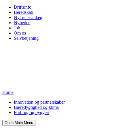
Driftsinfo
Beredskab
Nyt renseanlæg
Nyheder
Job
Om os
Selvbetjening
Home
Innovation og partnerskaber
Bæredygtighed og klima
Forbrug og byggeri
Open Main Menu