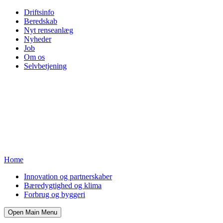
Driftsinfo
Beredskab
Nyt renseanlæg
Nyheder
Job
Om os
Selvbetjening
Home
Innovation og partnerskaber
Bæredygtighed og klima
Forbrug og byggeri
Open Main Menu