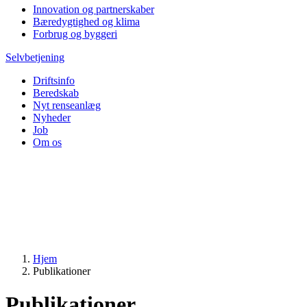
Innovation og partnerskaber
Bæredygtighed og klima
Forbrug og byggeri
Selvbetjening
Driftsinfo
Beredskab
Nyt renseanlæg
Nyheder
Job
Om os
Hjem
Publikationer
Publikationer