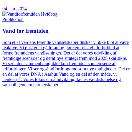
04. jan. 2024
Publikation
Vand for fremtiden
Som et af verdens førende vandselskaber ønsker vi ikke blot at være
reaktive. Vi ønsker at gå foran og gøre en forskel i forhold til at
forme fremtidens vandløsninger. Det er det vores udvikling af
fremtidige scenarier og deraf nye strategi frem mod 2025 skal sikre.
Vi ser i den sammenhæng ikke kun fremtiden som en serie af
udfordringer. Vi ser også udfordringerne som nye muligheder. Det er
en del af vores DNA i Aarhus Vand og en del af den måde, vi
tænker på. Vores fokus er på udvikling, fælles værdiskabelse og
samspil gennem partnerskaber.