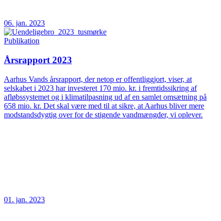
06. jan. 2023
Publikation
Årsrapport 2023
Aarhus Vands årsrapport, der netop er offentliggjort, viser, at
selskabet i 2023 har investeret 170 mio. kr. i fremtidssikring af
afløbssystemet og i klimatilpasning ud af en samlet omsætning på
658 mio. kr. Det skal være med til at sikre, at Aarhus bliver mere
modstandsdygtig over for de stigende vandmængder, vi oplever.
01. jan. 2023