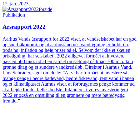
12. jan. 2023
Publikation
Årsrapport 2022
Aarhus Vands årsrapport for 2022 viser, at vandselskabet har en god
og sund økonomi, og at aarhusianernes vandregning er holdt i ro
trods høj inflation og høje priser på el. Selvom der ikke et sket en
prisstigning, har selskabet i 2022 alligevel formået at investere
næsten 500 mio. ud af en samlet omsætning på knap 700 mio. kr. i
grønne tiltag og et sundere vandkredsløb. Direktør i Aarhus Vand,
Lars Schrøder, siger om dette: ”At vi har formået at investere så
mange penge i bedre badevand, bedre fiskevand, rent vand i hanen
og et klimatilpasset Aarhus viser, at forbrugernes penge kommer ud
at arbejde for det fælles bedste. Inkluderet i vores investeringer i
2022 er også en omstilling til en grønnere og mere bæredygtig
fremtid.”